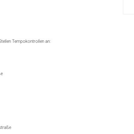
Stellen Tempokontrollen an:
ße
straße