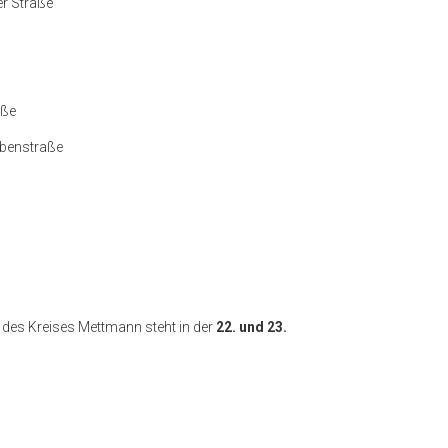
er Straße
aße
lbenstraße
des Kreises Mettmann
steht in der
22. und 23.