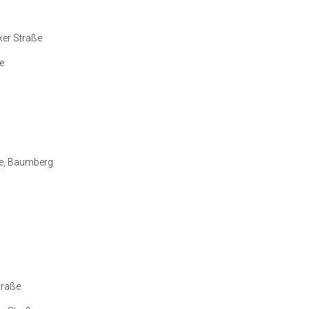
ker Straße
e
ße, Baumberg
traße