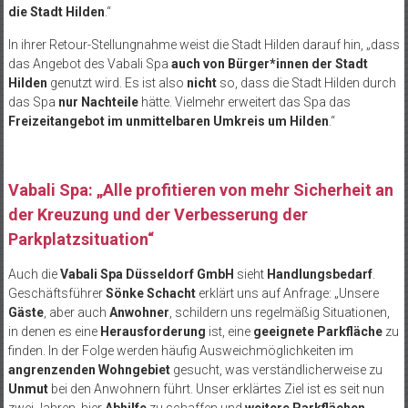
die Stadt Hilden
.“
In ihrer Retour-Stellungnahme weist die Stadt Hilden darauf hin, „dass
das Angebot des Vabali Spa
auch von Bürger*innen der Stadt
Hilden
genutzt wird. Es ist also
nicht
so, dass die Stadt Hilden durch
das Spa
nur Nachteile
hätte. Vielmehr erweitert das Spa das
Freizeitangebot im unmittelbaren Umkreis um Hilden
.“
Vabali Spa: „Alle profitieren von mehr Sicherheit an
der Kreuzung und der Verbesserung der
Parkplatzsituation“
Auch die
Vabali Spa Düsseldorf GmbH
sieht
Handlungsbedarf
.
Geschäftsführer
Sönke Schacht
erklärt uns auf Anfrage: „Unsere
Gäste
, aber auch
Anwohner
, schildern uns regelmäßig Situationen,
in denen es eine
Herausforderung
ist, eine
geeignete Parkfläche
zu
finden. In der Folge werden häufig Ausweichmöglichkeiten im
angrenzenden Wohngebiet
gesucht, was verständlicherweise zu
Unmut
bei den Anwohnern führt. Unser erklärtes Ziel ist es seit nun
zwei Jahren, hier
Abhilfe
zu schaffen und
weitere Parkflächen