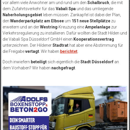
vor allem viele Anwohner am und rund um den
Schalbruch
, die mit
dem Zufahrtsverkehr für das
Vabali Spa
und das umliegende
Naherholungsgebiet
leben müssen. Zankapfel ist dabei der Plan,
den
Wanderparkplatz am Elbsee
um
151 neue Stellplätze
zu
erweitern und an der
Westring
-Kreuzung eine
Ampelanlage
zur
Verkehrsregulierung zu installieren. Dafür wollten die Stadt Hilden und
die Vabali Spa Düsseldorf GmbH einen
Kooperationsvertrag
unterzeichnen. Der Hildener
Stadtrat
hat aber eine Abstimmung für
die Freigabe
vertagt
. Wir haben
berichtet
.
Doch inwiefern
beteiligt
sich eigentlich die
Stadt Düsseldorf
an
dem Vorhaben? Wir haben
nachgefragt
.