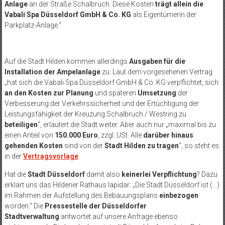
Anlage
an der Straße Schalbruch. Diese Kosten
trägt allein die
Vabali Spa Düsseldorf GmbH & Co. KG
als Eigentümerin der
Parkplatz-Anlage.“
Auf die Stadt Hilden kommen allerdings
Ausgaben für die
Installation der Ampelanlage
zu. Laut dem vorgesehenen Vertrag
„hat sich die Vabali Spa Düsseldorf GmbH & Co. KG verpflichtet, sich
an den Kosten zur Planung
und späteren
Umsetzung
der
Verbesserung der Verkehrssicherheit und der Ertüchtigung der
Leistungsfähigkeit der Kreuzung Schalbruch / Westring zu
beteiligen
“, erläutert die Stadt weiter. Aber auch nur „maximal bis zu
einen Anteil von
150.000 Euro
, zzgl. USt. Alle
darüber hinaus
gehenden Kosten
sind von der
Stadt Hilden zu tragen
“, so steht es
in der
Vertragsvorlage
.
Hat die
Stadt Düsseldorf
damit also
keinerlei Verpflichtung
? Dazu
erklärt uns das Hildener Rathaus lapidar: „Die Stadt Düsseldorf ist (…)
im Rahmen der Aufstellung des Bebauungsplans
einbezogen
worden.“ Die
Pressestelle der Düsseldorfer
Stadtverwaltung
antwortet auf unsere Anfrage ebenso