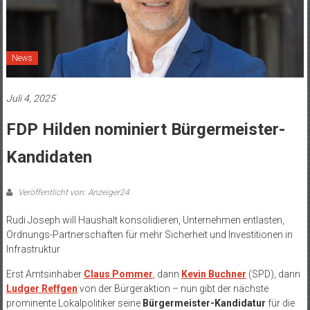
News
Juli 4, 2025
FDP Hilden nominiert Bürgermeister-
Kandidaten
Veröffentlicht von: Anzeiger24
Rudi Joseph will Haushalt konsolidieren, Unternehmen entlasten,
Ordnungs-Partnerschaften für mehr Sicherheit und Investitionen in
Infrastruktur
Erst Amtsinhaber
Claus Pommer
, dann
Kevin Buchner
(SPD), dann
Ludger Reffgen
von der Bürgeraktion – nun gibt der nächste
prominente Lokalpolitiker seine
Bürgermeister-Kandidatur
für die