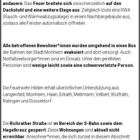
andauern
. Das
Feuer breitete sich
zwischenzeitlich
auf den
Dachstuhl und eine weitere Etage aus
. Zeitgleich löste eine RWA
(Rauch- und Wärmeabzugsalage) in einem Nachbargebäude aus,
sodass alle Fenster automatisch öffneten.
Alle betroffenen Bewohner*innen wurden umgehend in einen Bus
der Bahnen der Stadt Monheim
evakuiert
und dort versorgt. Auch
Notfallseelsorger*innen sind im Einsatz.
Unter den geretteten
Personen sind
wenige leicht sowie eine schwerverletzte Person.
Die Feuerwehr Hilden erhält überörtlichen Unterstützung aus
Langenfeld, Monheim, Haan, Erkath, Mettmann, Velbert, Wülfrath,
Ratingen und Düsseldorf.
Die
Richrather Straße
ist i
m Bereich der S-Bahn sowie dem
Hagelkreuz gesperrt
. Diese
Wohnungen
sind
aktuell nicht
erreichbar
. Anwohner*innen, die sich zurzeit in diesem Abschnitt