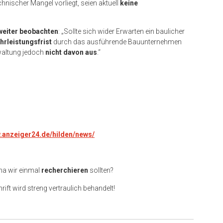
chnischer Mangel vorliegt, seien aktuell
keine
weiter beobachten
: „Sollte sich wider Erwarten ein baulicher
rleistungsfrist
durch das ausführende Bauunternehmen
rwaltung jedoch
nicht davon aus
.“
w.anzeiger24.de/hilden/news/
ma wir einmal
recherchieren
sollten?
rift wird streng vertraulich behandelt!