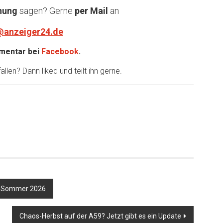
nung
sagen? Gerne
per Mail
an
@anzeiger24.de
entar bei
Facebook
.
llen? Dann liked und teilt ihn gerne.
rk-Sommer 2026
Chaos-Herbst auf der A59? Jetzt gibt es ein Update