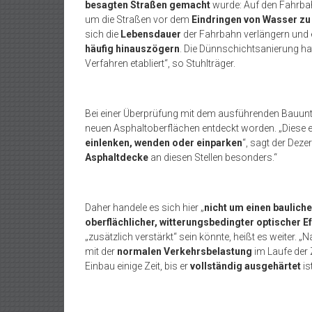
besagten Straßen gemacht
wurde: Auf den Fahrba
um die Straßen vor dem
Eindringen von Wasser zu
sich die
Lebensdauer
der Fahrbahn verlängern und 
häufig hinauszögern
. Die Dünnschichtsanierung hat
Verfahren etabliert“, so Stuhlträger.
Bei einer Überprüfung mit dem ausführenden Bauunt
neuen Asphaltoberflächen entdeckt worden. „Diese e
einlenken, wenden oder einparken
“, sagt der Dez
Asphaltdecke
an diesen Stellen besonders.“
Daher handele es sich hier „
nicht um einen baulich
oberflächlicher, witterungsbedingter optischer Ef
„zusätzlich verstärkt“ sein könnte, heißt es weiter.
mit der
normalen Verkehrsbelastung
im Laufe der 
Einbau einige Zeit, bis er
vollständig ausgehärtet
ist