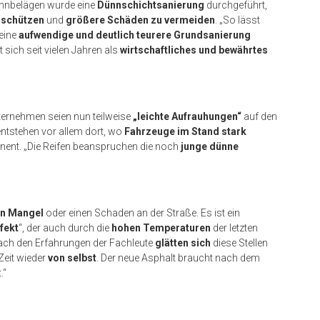
hnbelägen wurde eine
Dünnschichtsanierung
durchgeführt,
 schützen
und
größere Schäden zu vermeiden
. „So lässt
eine
aufwendige und deutlich teurere Grundsanierung
 sich seit vielen Jahren als
wirtschaftliches und bewährtes
ernehmen seien nun teilweise
„leichte Aufrauhungen“
auf den
ntstehen vor allem dort, wo
Fahrzeuge im Stand stark
ernent. „Die Reifen beanspruchen die noch
junge dünne
en Mangel
oder einen Schaden an der Straße. Es ist ein
fekt
“, der auch durch die
hohen Temperaturen
der letzten
 „Nach den Erfahrungen der Fachleute
glätten sich
diese Stellen
Zeit wieder
von selbst
. Der neue Asphalt braucht nach dem
.“