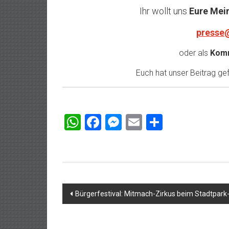
Ihr wollt uns
Eure Mei
presse
oder als
Komm
Euch hat unser Beitrag gefa
WhatsApp
Facebook
Messenger
Email
Teilen
Beitragsnavigation
Bürgerfestival: Mitmach-Zirkus beim Stadtpa