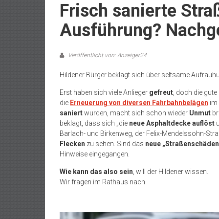
Frisch sanierte Str
Ausführung? Nachge
Veröffentlicht von: Anzeiger24
Hildener Bürger beklagt sich über seltsame Aufrauh
Erst haben sich viele Anlieger
gefreut
, doch die gu
die
Erneuerung von diversen Fahrbahnbelägen
im 
saniert
wurden, macht sich schon wieder
Unmut
br
beklagt, dass sich „die
neue Asphaltdecke auflöst
u
Barlach- und Birkenweg, der Felix-Mendelssohn-Str
Flecken
zu sehen. Sind das
neue „Straßenschäden
Hinweise eingegangen.
Wie kann das also sein
, will der Hildener wissen.
Wir fragen im Rathaus nach.