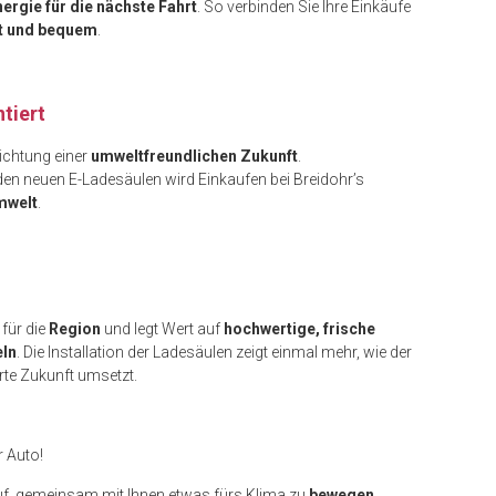
nergie für die nächste Fahrt
. So verbinden Sie Ihre Einkäufe
t und bequem
.
tiert
Richtung einer
umweltfreundlichen Zukunft
.
den neuen E-Ladesäulen wird Einkaufen bei Breidohr’s
mwelt
.
 für die
Region
und legt Wert auf
hochwertige, frische
ln
. Die Installation der Ladesäulen zeigt einmal mehr, wie der
rte Zukunft umsetzt.
r Auto!
uf, gemeinsam mit Ihnen etwas fürs Klima zu
bewegen
.