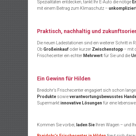
Spezialitäten entdecken, tankt Ihr E-Auto die nötige
E
mit einem Beitrag zum Klimaschutz –
unkomplizier
Praktisch, nachhaltig und zukunftsorien
Die neuen Ladestationen sind ein weiterer Schritt in 
Ob
Großeinkauf
oder kurzer
Zwischenstopp
– mit 
Frischecenter ein echter
Mehrwert
für Sie und die
U
Ein Gewinn für Hilden
Breidohr’s Frischecenter engagiert sich schon lange
Produkte
sowie
verantwortungsbewusstes Hande
Supermarkt
innovative Lösungen
für eine lebenswe
Kommen Sie vorbei,
laden Sie
Ihren Wagen – und Ih
Breidohr’s Frischecenter in Hilden
freut sich dara