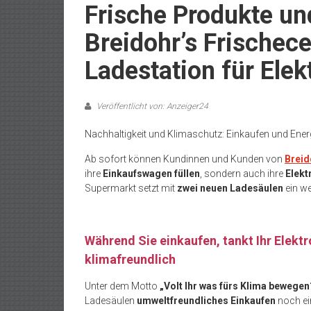
Frische Produkte un
Breidohr’s Frischece
Ladestation für Elek
Veröffentlicht von: Anzeiger24
Nachhaltigkeit und Klimaschutz: Einkaufen und Energi
Ab sofort können Kundinnen und Kunden von
Breid
ihre
Einkaufswagen füllen
, sondern auch ihre
Elekt
Supermarkt setzt mit
zwei neuen Ladesäulen
ein we
Während Sie einkaufen, tankt Ihr Elek
klimafreundlich
Unter dem Motto
„Volt Ihr was fürs Klima bewegen
Ladesäulen
umweltfreundliches Einkaufen
noch ei