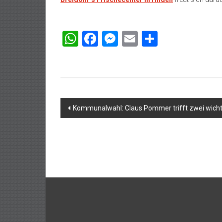
WhatsApp
Facebook
Messenger
Email
Teilen
Beitragsnavigation
Kommunalwahl: Claus Pommer trifft zwei wich