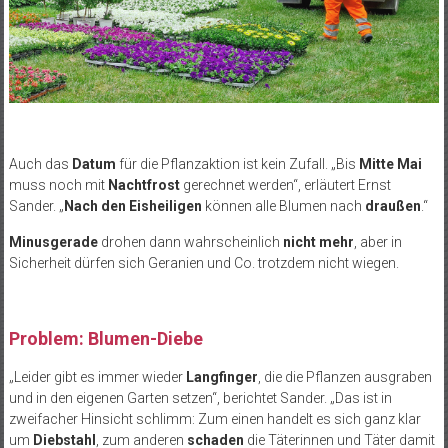
Auch das
Datum
für die Pflanzaktion ist kein Zufall. „Bis
Mitte Mai
muss noch mit
Nachtfrost
gerechnet werden“, erläutert Ernst
Sander. „
Nach den Eisheiligen
können alle Blumen nach
draußen
.“
Minusgerade
drohen dann wahrscheinlich
nicht mehr
, aber in
Sicherheit dürfen sich Geranien und Co. trotzdem nicht wiegen.
Problem: Blumen-Diebe
„Leider gibt es immer wieder
Langfinger
, die die Pflanzen ausgraben
und in den eigenen Garten setzen“, berichtet Sander. „Das ist in
zweifacher Hinsicht schlimm: Zum einen handelt es sich ganz klar
um
Diebstahl
, zum anderen
schaden
die Täterinnen und Täter damit