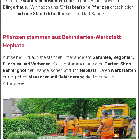
aktuell die
städtischen Blumenkübel
in ganz Hilden sowie das
Bürgerhaus
. „Wir haben uns für
farbenfrohe Pflanzen
entschieden,
die das
urbane Stadtbild auflockern
“, erklärt Sander.
Pflanzen stammen aus Behinderten-Werkstatt
Hephata
Auf seiner Einkaufliste standen unter anderem
Geranien, Begonien,
Fuchsien und Verbenen
. Sie alle stammen aus dem
Garten-Shop
Benninghof
der Evangelischen Stiftung
Hephata
. Deren
Werkstätten
ermöglichen
Menschen mit Behinderung
die Teilhabe am
Arbeitsleben.