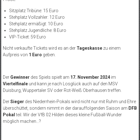
Sitzplatz Tribüne: 15 Euro
Stehplatz Vollzahler: 12 Euro
Stehplatz ermäßigt: 10 Euro
Stehplatz Jugendliche: 8 Euro
VIP-Ticket: 59 Euro
Nicht verkaufte Tickets wird es an der
Tageskasse
zu einem
Aufpreis von
1 Euro
geben.
Der
Gewinner
des Spiels spielt am
17. November 2024
im
Viertelfinale
und kann je nach Losglück auch auf den MSV
Duisburg, Wuppertaler SV oder Rot-Weiß Oberhausen treffen.
Der
Sieger
des Niederrhein-Pokals wird nicht nur mit Ruhm und Ehre
überschüttet, sondern nimmt in der darauffolgenden Saison am
DFB
Pokal
teil. Wir der VfB 02 Hilden dieses kleine Fußball-Wunder
möglich machen…?