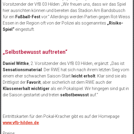
Vorsitzender der VfB 03 Hilden: „Wir freuen uns, dass wir das Spiel
hier ausrichten können und bereiten das Stadion Am Bandsbusch
für ein
Fußball-Fest
vor.“ Allerdings werden Partien gegen Rot-Weiss
Essen in der Region oft von der Polizei als sogenanntes
„Risiko-
Spiel“
eingestuft.
„Selbstbewusst auftreten“
Daniel Wittke
, 2. Vorsitzender des VfB 03 Hilden, ergänzt: „Das ist
Sensationsmaterial
. Der RWE hat sich nach ihrem letzten Sieg vom
einem eher schwachen Saison-Start
leicht erholt
. Klar sind sie als
Drittligist der
Favorit
, aber sicherlich ist dem RWE auch der
Klassenerhalt wichtiger
als ein Pokalspiel. Wir hingegen sind gut in
die Saison gestartet und treten
selbstbewusst
auf.“
Eintrittskarten für den Pokal-Kracher gibt es auf der Homepage
www.vfb-hilden.de
.
Preise: