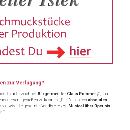
hen zur Verfügung?
bereits unterzeichnet.
Bürgermeister Claus Pommer
(l.)
freut
enden-Event genießen zu können: „Die Gala ist ein
absolutes
nzert wird die gesamte Bandbreite von
Musical über Oper bis
n.“