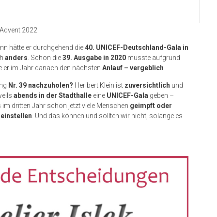
n Advent 2022
nn hätte er durchgehend die
40. UNICEF-Deutschland-Gala in
ch
anders
. Schon die
39. Ausgabe in 2020
musste aufgrund
e er im Jahr danach den nächsten
Anlauf – vergeblich
.
ung
Nr. 39 nachzuholen?
Heribert Klein ist
zuversichtlich
und
weils
abends in der Stadthalle
eine
UNICEF-Gala
geben –
s im dritten Jahr schon jetzt viele Menschen
geimpft oder
 einstellen
. Und das können und sollten wir nicht, solange es