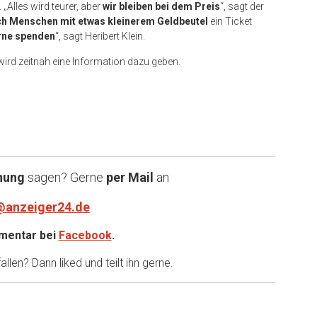
. „Alles wird teurer, aber
wir bleiben bei dem Preis
“, sagt der
h Menschen mit etwas kleinerem Geldbeutel
ein Ticket
rne spenden
“, sagt Heribert Klein.
wird zeitnah eine Information dazu geben.
nung
sagen? Gerne
per Mail
an
@anzeiger24.de
entar bei
Facebook
.
llen? Dann liked und teilt ihn gerne.