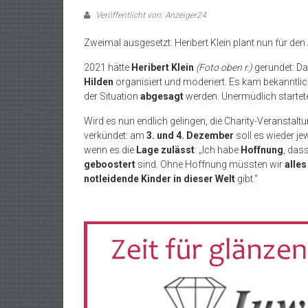
Veröffentlicht von: Anzeiger24
Zweimal ausgesetzt: Heribert Klein plant nun für de
2021 hätte
Heribert Klein
(Foto oben r.)
gerundet: Da
Hilden
organisiert und moderiert. Es kam bekanntli
der Situation
abgesagt
werden. Unermüdlich startet
Wird es nun endlich gelingen, die Charity-Veranstalt
verkündet: am
3. und 4. Dezember
soll es wieder je
wenn es die
Lage zulässt
: „Ich habe
Hoffnung
, das
geboostert
sind. Ohne Hoffnung müssten wir
alles
notleidende Kinder in dieser Welt
gibt.“