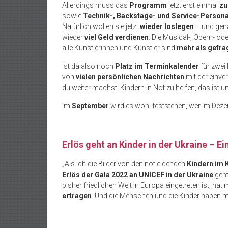
Allerdings muss das
Programm
jetzt erst einmal
zu
sowie
Technik-, Backstage- und Service-Persona
Natürlich wollen sie jetzt
wieder loslegen
– und gen
wieder
viel Geld verdienen
. Die Musical-, Opern- o
alle Künstlerinnen und Künstler sind
mehr als gefra
Ist da also noch
Platz im Terminkalender
für zwei 
von
vielen persönlichen Nachrichten
mit der einve
du weiter machst. Kindern in Not zu helfen, das ist 
Im
September
wird es wohl feststehen, wer im Deze
Erlös geht an Kinder in der Ukraine – Ein
„Als ich die Bilder von den notleidenden
Kindern im 
Erlös der Gala 2022 an UNICEF in der Ukraine
geht
bisher friedlichen Welt in Europa eingetreten ist, hat
ertragen
. Und die Menschen und die Kinder haben 