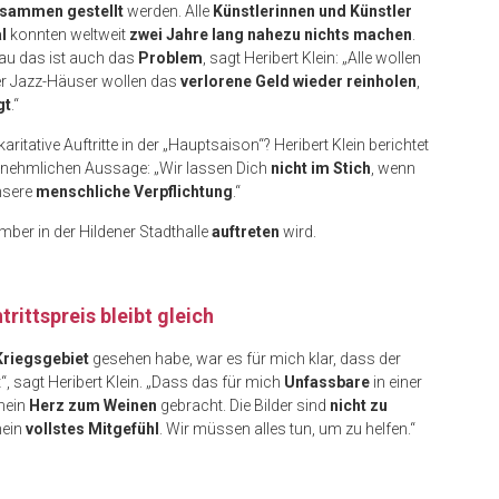
sammen gestellt
werden. Alle
Künstlerinnen und Künstler
l
konnten weltweit
zwei Jahre lang nahezu nichts machen
.
au das ist auch das
Problem
, sagt Heribert Klein: „Alle wollen
der Jazz-Häuser wollen das
verlorene Geld wieder reinholen
,
gt
.“
karitative Auftritte in der „Hauptsaison“? Heribert Klein berichtet
rnehmlichen Aussage: „Wir lassen Dich
nicht im Stich
, wenn
unsere
menschliche Verpflichtung
.“
mber in der Hildener Stadthalle
auftreten
wird.
trittspreis bleibt gleich
Kriegsgebiet
gesehen habe, war es für mich klar, dass der
“, sagt Heribert Klein. „Dass das für mich
Unfassbare
in einer
 mein
Herz zum Weinen
gebracht. Die Bilder sind
nicht zu
mein
vollstes Mitgefühl
. Wir müssen alles tun, um zu helfen.“