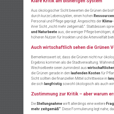
Klare Kritik am bisherigen System
Aus ökologischer Sicht bewerten die Grünen die bis
durch kurze Lebenszyklen, einen hohen
Ressourcen
Personal und Pflege geprägt. Angesichts der
Klima-
ihrer Sicht „nicht mehr zeitgemäß“. Stattdessen spr
und Naturbeete
aus, die weniger Pflege benötigen, 
höheren Nutzen für Insekten und die Artenvielfalt biet
Auch wirtschaftlich sehen die Grünen V
Bemerkenswert ist, dass die Grünen nicht nur ökol
Ergebnis kommen als die Stadtverwaltung. Während
Wechselbeete seien zumindest aus
wirtschaftliche
die Grünen gerade in den
laufenden Kosten
für Pfla
Sicht sollten die finanziellen Mittel schrittweise in
lan
die sich
langfristig
sowohl ökologisch als auch wirt
Zustimmung zur Kritik – aber warum ers
Die
Stellungnahme
wirft allerdings eine weitere
Fra
mehr zeitgemäß“
. Diese Formulierung legt nahe, d