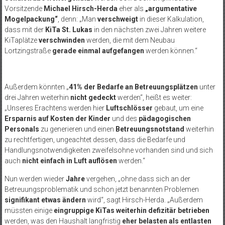
Vorsitzende
Michael Hirsch-Herda
eher als
„argumentative
Mogelpackung“
, denn: „Man
verschweigt
in dieser Kalkulation,
dass mit der
KiTa St. Lukas
in den nächsten zwei Jahren weitere
KiTaplätze
verschwinden
werden, die mit dem Neubau
Lortzingstraße
gerade einmal aufgefangen
werden können.“
Außerdem könnten „
41% der Bedarfe an Betreuungsplätzen
unter
drei Jahren weiterhin
nicht gedeckt
werden“, heißt es weiter:
„Unseres Erachtens werden hier
Luftschlösser
gebaut, um eine
Ersparnis auf Kosten der Kinder
und des
pädagogischen
Personals
zu generieren und einen
Betreuungsnotstand
weiterhin
zu rechtfertigen, ungeachtet dessen, dass die Bedarfe und
Handlungsnotwendigkeiten zweifelsohne vorhanden sind und sich
auch
nicht einfach in Luft auflösen
werden.“
Nun werden wieder
Jahre
vergehen, „ohne dass sich an der
Betreuungsproblematik und schon jetzt benannten Problemen
signifikant etwas ändern
wird“, sagt Hirsch-Herda. „Außerdem
müssten einige
eingruppige KiTas weiterhin defizitär betrieben
werden, was den Haushalt langfristig
eher belasten als entlasten