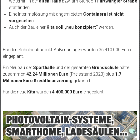
weiterhin in der
alten Halle
bzw. am Standort
Furtwängler Straße
stattfinden.
Eine Interimslösung mit angemieteten
Containern ist nicht
vorgesehen
.
Auch der Bau einer
Kita soll „neu konzipiert“
werden.
Für den Schulneubau inkl. Außenanlagen wurden 36.410.000 Euro
eingeplant.
Ein Neubau der
Sporthalle
und der gesamten
Grundschule
hätte
zusammen
42,24 Millionen Euro
(Preisstand 2023) plus
1,7
Millionen Euro Kreditfinanzierung
gekostet.
Für die neue
Kita
wurden
4.400.000 Euro
eingeplant.