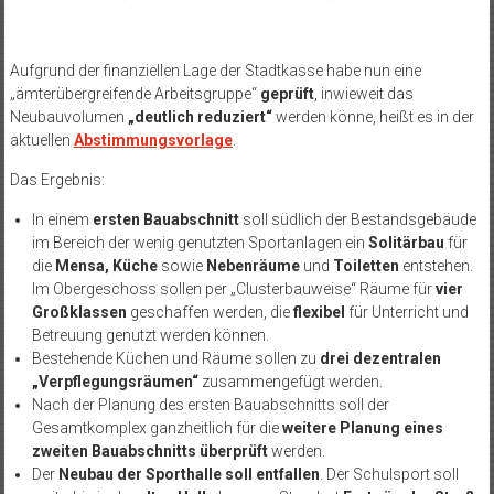
Aufgrund der finanziellen Lage der Stadtkasse habe nun eine
„ämterübergreifende Arbeitsgruppe“
geprüft
, inwieweit das
Neubauvolumen
„deutlich reduziert“
werden könne, heißt es in der
aktuellen
Abstimmungsvorlage
.
Das Ergebnis:
In einem
ersten Bauabschnitt
soll südlich der Bestandsgebäude
im Bereich der wenig genutzten Sportanlagen ein
Solitärbau
für
die
Mensa, Küche
sowie
Nebenräume
und
Toiletten
entstehen.
Im Obergeschoss sollen per „Clusterbauweise“ Räume für
vier
Großklassen
geschaffen werden, die
flexibel
für Unterricht und
Betreuung genutzt werden können.
Bestehende Küchen und Räume sollen zu
drei dezentralen
„Verpflegungsräumen“
zusammengefügt werden.
Nach der Planung des ersten Bauabschnitts soll der
Gesamtkomplex ganzheitlich für die
weitere Planung eines
zweiten Bauabschnitts überprüft
werden.
Der
Neubau der Sporthalle soll entfallen
. Der Schulsport soll