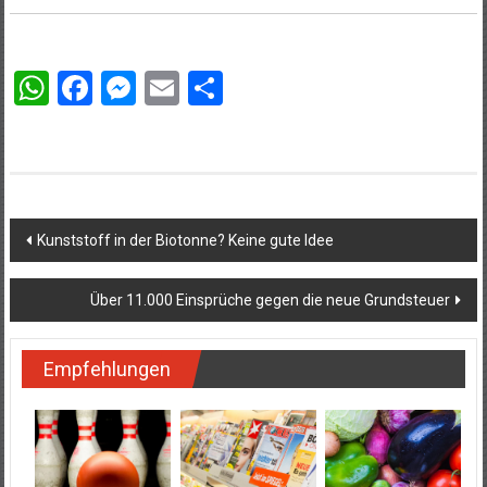
WhatsApp
Facebook
Messenger
Email
Teilen
Beitragsnavigation
Kunststoff in der Biotonne? Keine gute Idee
Über 11.000 Einsprüche gegen die neue Grundsteuer
Empfehlungen