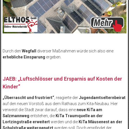
Durch den
Wegfall
diverser Maßnahmen würde sich also eine
erhebliche Einsparung
ergeben.
JAEB: „Luftschlösser und Ersparnis auf Kosten der
Kinder“
„Überrascht und frustriert“
, reagierte der
Jugendamtselternbeirat
auf den neuen Vorstoß aus dem Rathaus zum Kita-Neubau. Hier
verweist die Stadt zwar darauf, dass eine
neue KiTa am
Salzmannweg
entstehen, die
KiTa Traumquelle an der
Lortzingstraße erweitert
werden und die
KiTa Mäusenest an der
Schulstraße weitergenutzt
werden soll. Doch empfindet der