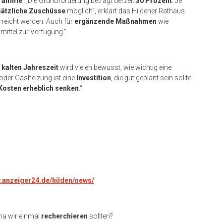
gramme
: „Die Grundförderung beträgt derzeit
30 Prozent
. Je
ätzliche Zuschüsse
möglich“, erklärt das Hildener Rathaus.
rreicht werden. Auch für
ergänzende Maßnahmen
wie
ttel zur Verfügung.“
r
kalten Jahreszeit
wird vielen bewusst, wie wichtig eine
 oder Gasheizung ist eine
Investition
, die gut geplant sein sollte.
Kosten erheblich senken
.“
w.anzeiger24.de/hilden/news/
ma wir einmal
recherchieren
sollten?