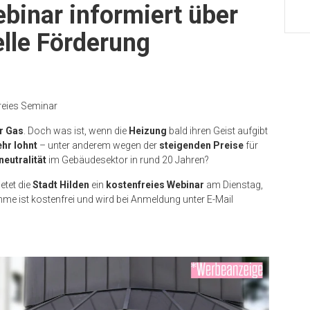
binar informiert über
elle Förderung
reies Seminar
r Gas
. Doch was ist, wenn die
Heizung
bald ihren Geist aufgibt
hr lohnt
– unter anderem wegen der
steigenden Preise
für
neutralität
im Gebäudesektor in rund 20 Jahren?
ietet die
Stadt Hilden
ein
kostenfreies Webinar
am Dienstag,
hme ist kostenfrei und wird bei Anmeldung unter E-Mail