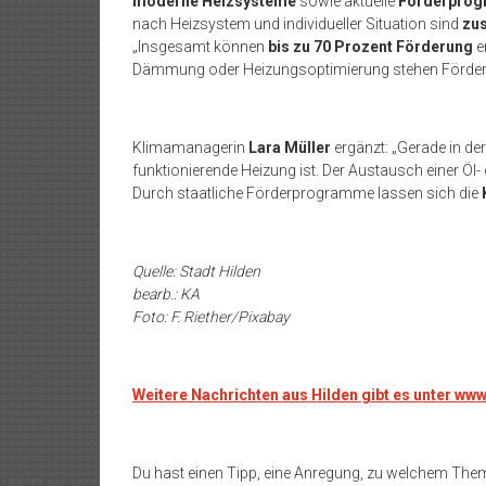
moderne Heizsysteme
sowie aktuelle
Förderpro
nach Heizsystem und individueller Situation sind
zus
„Insgesamt können
bis zu 70 Prozent Förderung
e
Dämmung oder Heizungsoptimierung stehen Fördermi
Klimamanagerin
Lara Müller
ergänzt: „Gerade in de
funktionierende Heizung ist. Der Austausch einer Öl-
Durch staatliche Förderprogramme lassen sich die
Quelle: Stadt Hilden
bearb.: KA
Foto: F. Riether/Pixabay
Weitere Nachrichten aus Hilden gibt es unter ww
Du hast einen Tipp, eine Anregung, zu welchem The