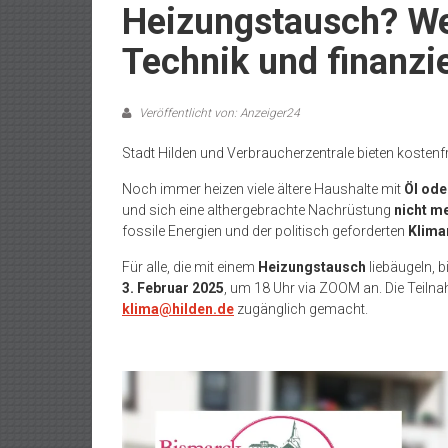
Heizungstausch? We
Technik und finanzi
Veröffentlicht von: Anzeiger24
Stadt Hilden und Verbraucherzentrale bieten kostenf
Noch immer heizen viele ältere Haushalte mit
Öl ode
und sich eine althergebrachte Nachrüstung
nicht me
fossile Energien und der politisch geforderten
Klima
Für alle, die mit einem
Heizungstausch
liebäugeln, b
3. Februar 2025
, um 18 Uhr via ZOOM an. Die Teilna
klima@hilden.de
zugänglich gemacht.