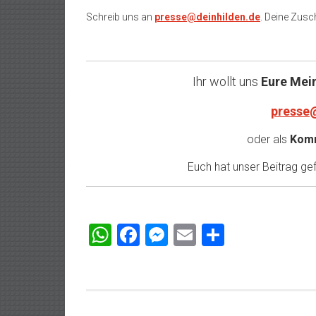
Schreib uns an
presse@deinhilden.de
. Deine Zusch
Ihr wollt uns
Eure Mei
presse
oder als
Komm
Euch hat unser Beitrag gefa
WhatsApp
Facebook
Messenger
Email
Teilen