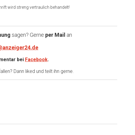
rift wird streng vertraulich behandelt!
nung
sagen? Gerne
per Mail
an
@anzeiger24.de
entar bei
Facebook
.
llen? Dann liked und teilt ihn gerne.