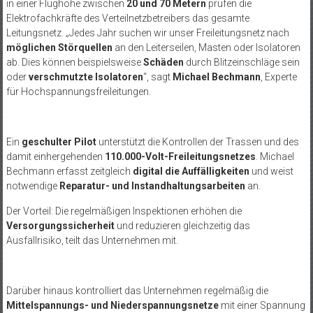
in einer Flughöhe zwischen
20 und 70 Metern
prüfen die
Elektrofachkräfte des Verteilnetzbetreibers das gesamte
Leitungsnetz. „Jedes Jahr suchen wir unser Freileitungsnetz nach
möglichen Störquellen
an den Leiterseilen, Masten oder Isolatoren
ab. Dies können beispielsweise
Schäden
durch Blitzeinschläge sein
oder
verschmutzte Isolatoren
“, sagt
Michael Bechmann
, Experte
für Hochspannungsfreileitungen.
Ein
geschulter Pilot
unterstützt die Kontrollen der Trassen und des
damit einhergehenden
110.000-Volt-Freileitungsnetzes
. Michael
Bechmann erfasst zeitgleich
digital die Auffälligkeiten
und weist
notwendige
Reparatur- und Instandhaltungsarbeiten
an.
Der Vorteil: Die regelmäßigen Inspektionen erhöhen die
Versorgungssicherheit
und reduzieren gleichzeitig das
Ausfallrisiko, teilt das Unternehmen mit.
Darüber hinaus kontrolliert das Unternehmen regelmäßig die
Mittelspannungs- und Niederspannungsnetze
mit einer Spannung