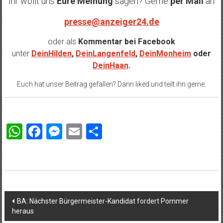
Ihr wollt uns
Eure Meinung
sagen? Gerne
per Mail
an
presse@anzeiger24.de
oder als
Kommentar bei
Facebook
unter
DeinHilden
,
DeinLangenfeld
,
DeinMonheim
oder
DeinHaan
.
Euch hat unser Beitrag gefallen? Dann liked und teilt ihn gerne.
WhatsApp
Facebook
Messenger
Email
Teilen
Beitragsnavigation
BA: Nächster Bürgermeister-Kandidat fordert Pommer
heraus