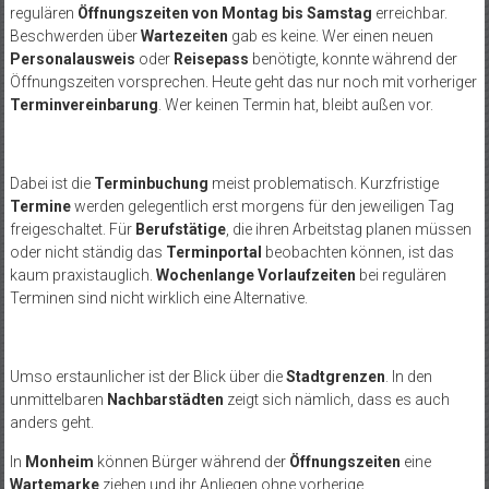
regulären
Öffnungszeiten von Montag bis Samstag
erreichbar.
Beschwerden über
Wartezeiten
gab es keine. Wer einen neuen
Personalausweis
oder
Reisepass
benötigte, konnte während der
Öffnungszeiten vorsprechen. Heute geht das nur noch mit vorheriger
Terminvereinbarung
. Wer keinen Termin hat, bleibt außen vor.
Dabei ist die
Terminbuchung
meist problematisch. Kurzfristige
Termine
werden gelegentlich erst morgens für den jeweiligen Tag
freigeschaltet. Für
Berufstätige
, die ihren Arbeitstag planen müssen
oder nicht ständig das
Terminportal
beobachten können, ist das
kaum praxistauglich.
Wochenlange Vorlaufzeiten
bei regulären
Terminen sind nicht wirklich eine Alternative.
Umso erstaunlicher ist der Blick über die
Stadtgrenzen
. In den
unmittelbaren
Nachbarstädten
zeigt sich nämlich, dass es auch
anders geht.
In
Monheim
können Bürger während der
Öffnungszeiten
eine
Wartemarke
ziehen und ihr Anliegen ohne vorherige