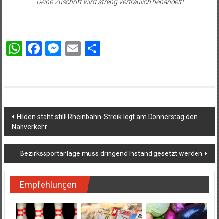
Deine Zuschrift wird streng vertraulich behandelt!
WhatsApp
Facebook
Messenger
Email
Teilen
Beitragsnavigation
Hilden steht still! Rheinbahn-Streik legt am Donnerstag den
Nahverkehr
Bezirkssportanlage muss dringend Instand gesetzt werden
Empfehlungen