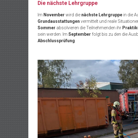
Die nächste Lehrgruppe
Im
November
wird die
nächste Lehrgruppe
in die 
Grundausstattungen
vermittelt und reale Situatione
Sommer
absolvieren die Teilnehmenden ihr
Prakti
sein werden. Im
September
folgt bis zu den die Aus
Abschlussprüfung
.