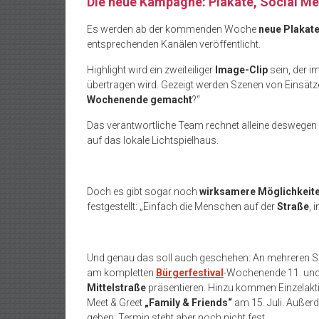
Die neue Kampagne: Plakate, Social Me
Es werden ab der kommenden Woche
neue Plakat
entsprechenden Kanälen veröffentlicht.
Highlight wird ein zweiteiliger
Image-Clip
sein, der 
übertragen wird. Gezeigt werden Szenen von Einsät
Wochenende gemacht
?“
Das verantwortliche Team rechnet alleine deswege
auf das lokale Lichtspielhaus.
Doch es gibt sogar noch
wirksamere Möglichkeit
festgestellt: „Einfach die Menschen auf der
Straße
, 
Und genau das soll auch geschehen: An mehreren Sams
am kompletten
Bürgerfestival
-Wochenende 11. und 1
Mittelstraße
präsentieren. Hinzu kommen Einzelakt
Meet & Greet
„Family & Friends“
am 15. Juli. Außer
geben; Termin steht aber noch nicht fest.