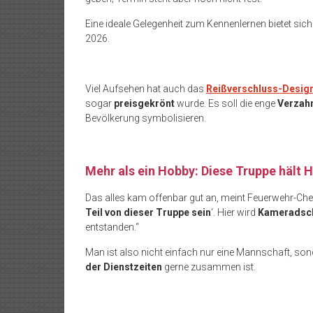
Eine ideale Gelegenheit zum Kennenlernen bietet sic
2026.
Viel Aufsehen hat auch das
Reißverschluss-Desig
sogar
preisgekrönt
wurde. Es soll die enge
Verzah
Bevölkerung symbolisieren.
Mehr als ein Hobby: Diese Truppe hält
Das alles kam offenbar gut an, meint Feuerwehr-Ch
Teil von dieser Truppe sein
‘. Hier wird
Kameradsc
entstanden.“
Man ist also nicht einfach nur eine Mannschaft, s
der Dienstzeiten
gerne zusammen ist.