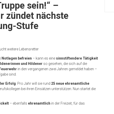
 Truppe sein!“ –
hr zündet nächste
ung-Stufe
ucht weitere Lebensretter
)
Notlagen befreien
– kann es eine
sinnstiftendere Tätigkeit
ildenerinnen und Hildener
so gesehen, die sich auf die
 Feuerwehr
in den vergangenen zwei Jahren gemeldet haben –
fgabe sind.
ler Erfolg
: Pro Jahr will sie rund
25 neue ehrenamtliche
ufskollegen bei ihren Einsätzen unterstützen. Nun startet die
ickelt
– ebenfalls
ehrenamtlich
in der Freizeit, für das