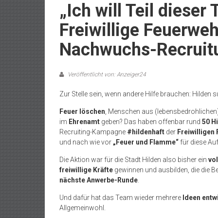
„Ich will Teil dieser
Freiwillige Feuerwe
Nachwuchs-Recruit
Veröffentlicht von: Anzeiger24
Zur Stelle sein, wenn andere Hilfe brauchen: Hilden s
Feuer löschen
, Menschen aus (lebensbedrohlichen
im
Ehrenamt
geben? Das haben offenbar rund
50 H
Recruiting-Kampagne
#hildenhaft
der
Freiwilligen
und nach wie vor
„Feuer und Flamme“
für diese Au
Die Aktion war für die Stadt Hilden also bisher ein
vol
freiwillige Kräfte
gewinnen und ausbilden, die die Ber
nächste Anwerbe-Runde
.
Und dafür hat das Team wieder mehrere
Ideen entw
Allgemeinwohl.