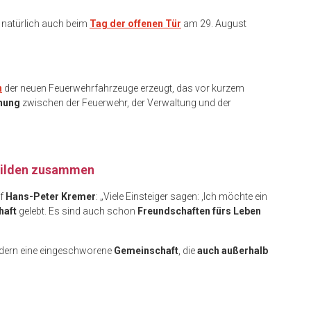
h natürlich auch beim
Tag der offenen Tür
am 29. August
n
der neuen Feuerwehrfahrzeuge erzeugt, das vor kurzem
nung
zwischen der Feuerwehr, der Verwaltung und der
 Hilden zusammen
ef
Hans-Peter Kremer
: „Viele Einsteiger sagen: ‚Ich möchte ein
haft
gelebt. Es sind auch schon
Freundschaften fürs Leben
ondern eine eingeschworene
Gemeinschaft
, die
auch außerhalb