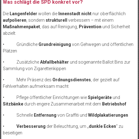
Was schlägt die SPD konkret vor?
Die
Langenfelder
wollen die
Innenstadt
nicht
nur oberflächlich
aufpolieren
, sondern
strukturell
verbessern – mit einem
Maßnahmenpaket
, das auf Reinigung,
Prävention
und Sicherheit
abzielt:
• Gründliche
Grundreinigung
von Gehwegen und öffentlichen
Plätzen
• Zusätzliche
Abfallbehälter
und sogenannte Ballot Bins zur
Sammlung von Zigarettenkippen
• Mehr Präsenz des
Ordnungsdienstes
, der gezielt auf
Fehlverhalten aufmerksam macht
• Pflege öffentlicher Einrichtungen wie
Spielgeräte
und
Sitzbänke
durch engere Zusammenarbeit mit dem
Betriebshof
• Schnelle
Entfernung
von Graffiti und
Wildplakatierungen
•
Verbesserung
der Beleuchtung, um „
dunkle Ecken
“ zu
beseitigen