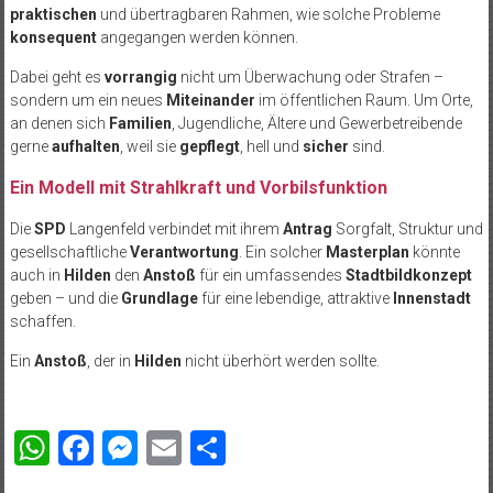
praktischen
und übertragbaren Rahmen, wie solche Probleme
konsequent
angegangen werden können.
Dabei geht es
vorrangig
nicht um Überwachung oder Strafen –
sondern um ein neues
Miteinander
im öffentlichen Raum. Um Orte,
an denen sich
Familien
, Jugendliche, Ältere und Gewerbetreibende
gerne
aufhalten
, weil sie
gepflegt
, hell und
sicher
sind.
Ein Modell mit Strahlkraft und Vorbilsfunktion
Die
SPD
Langenfeld verbindet mit ihrem
Antrag
Sorgfalt, Struktur und
gesellschaftliche
Verantwortung
. Ein solcher
Masterplan
könnte
auch in
Hilden
den
Anstoß
für ein umfassendes
Stadtbildkonzept
geben – und die
Grundlage
für eine lebendige, attraktive
Innenstadt
schaffen.
Ein
Anstoß
, der in
Hilden
nicht überhört werden sollte.
WhatsApp
Facebook
Messenger
Email
Teilen