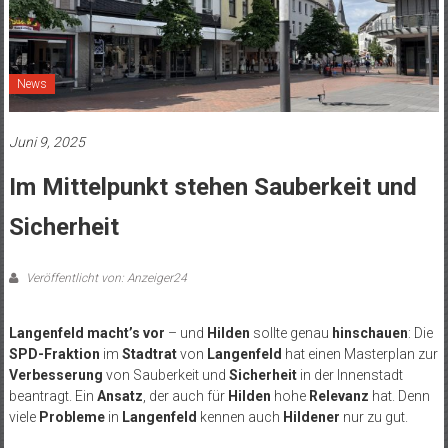
News
Juni 9, 2025
Im Mittelpunkt stehen Sauberkeit und
Sicherheit
Veröffentlicht von: Anzeiger24
Langenfeld
macht’s vor
– und
Hilden
sollte genau
hinschauen
: Die
SPD-Fraktion
im
Stadtrat
von
Langenfeld
hat einen Masterplan zur
Verbesserung
von Sauberkeit und
Sicherheit
in der Innenstadt
beantragt. Ein
Ansatz
, der auch für
Hilden
hohe
Relevanz
hat. Denn
viele
Probleme
in
Langenfeld
kennen auch
Hildener
nur zu gut.