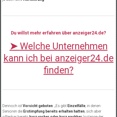
Du willst mehr erfahren über anzeiger24.de?
➤
Welche Unternehmen
kann ich bei anzeiger24.de
finden?
Dennoch ist
Vorsicht geboten
: „Es gibt
Einzelfälle
, in denen
Senioren die
Erstimpfung bereits erhalten hatten
, sich aber
offenbar bereits
kurz vorher oder kurz nachher
(solange der