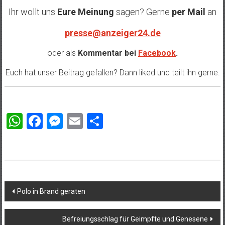
Ihr wollt uns
Eure Meinung
sagen? Gerne
per Mail
an
presse@anzeiger24.de
oder als
Kommentar bei
Facebook
.
Euch hat unser Beitrag gefallen? Dann liked und teilt ihn gerne.
WhatsApp
Facebook
Messenger
Email
Teilen
Beitragsnavigation
Polo in Brand geraten
Befreiungsschlag für Geimpfte und Genesene