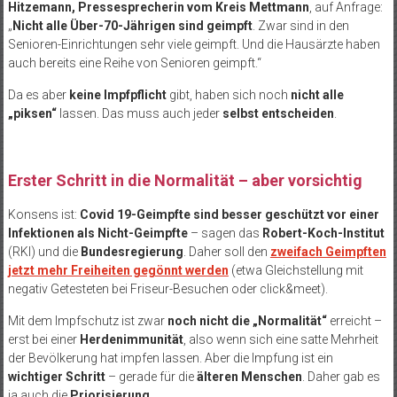
Hitzemann, Pressesprecherin vom Kreis Mettmann
, auf Anfrage:
„
Nicht alle Über-70-Jährigen sind geimpft
. Zwar sind in den
Senioren-Einrichtungen sehr viele geimpft. Und die Hausärzte haben
auch bereits eine Reihe von Senioren geimpft.“
Da es aber
keine Impfpflicht
gibt, haben sich noch
nicht alle
„piksen“
lassen. Das muss auch jeder
selbst entscheiden
.
Erster Schritt in die Normalität – aber vorsichtig
Konsens ist:
Covid 19-Geimpfte sind besser geschützt vor einer
Infektionen als Nicht-Geimpfte
– sagen das
Robert-Koch-Institut
(RKI) und die
Bundesregierung
. Daher soll den
zweifach Geimpften
jetzt mehr Freiheiten gegönnt werden
(etwa Gleichstellung mit
negativ Getesteten bei Friseur-Besuchen oder click&meet).
Mit dem Impfschutz ist zwar
noch nicht die „Normalität“
erreicht –
erst bei einer
Herdenimmunität
, also wenn sich eine satte Mehrheit
der Bevölkerung hat impfen lassen. Aber die Impfung ist ein
wichtiger Schritt
– gerade für die
älteren Menschen
. Daher gab es
ja auch die
Priorisierung
.