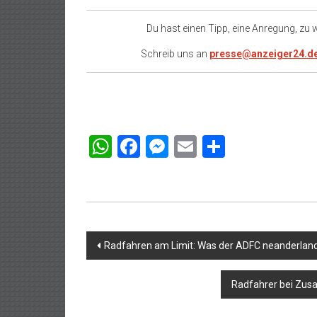
Du hast einen Tipp, eine Anregung, zu
Schreib uns an
presse@anzeiger24.d
WhatsApp
Facebook
Messenger
Email
Teilen
Beitragsnavigation
Radfahren am Limit: Was der ADFC neanderland 
Radfahrer bei Zus