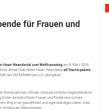
pende für Frauen und
en-Haan-Neandertal zum Weltfrauentag
am 8. März 2026:
 Inner Wheel Club Hilden-Haan- Neandertal
elf Starterpakete
haft des SKFM Mettmann e.V. übergeben.
kuten Notsituationen oftmals ohne persönliche Gegenstände ihr
finden die betroffenen Frauen und Kinder eine sichere
rem Weg in ein gewaltfreies und eigenständiges Leben. Viele
am Anfang am Allernötigsten.