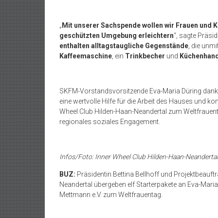
„
Mit unserer Sachspende wollen wir Frauen und Kin
geschützten Umgebung erleichtern
“, sagte Präsid
enthalten alltagstaugliche Gegenstände
, die unm
Kaffeemaschine
, ein
Trinkbecher
und
Küchenhand
SKFM-Vorstandsvorsitzende Eva-Maria Düring dankte 
eine wertvolle Hilfe für die Arbeit des Hauses und k
Wheel Club Hilden-Haan-Neandertal zum Weltfrauentag
regionales soziales Engagement.
Infos/
Foto: Inner Wheel Club Hilden-Haan-Neandertal
BUZ:
Präsidentin Bettina Bellhoff und Projektbeauft
Neandertal übergeben elf Starterpakete an Eva-Maria
Mettmann e.V. zum Weltfrauentag.