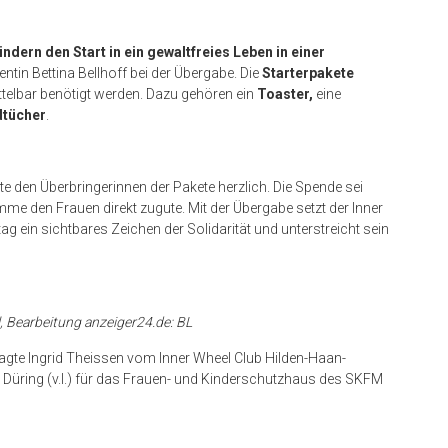
dern den Start in ein gewaltfreies Leben in einer
entin Bettina Bellhoff bei der Übergabe. Die
Starterpakete
ittelbar benötigt werden. Dazu gehören ein
Toaster,
eine
tücher
.
den Überbringerinnen der Pakete herzlich. Die Spende sei
omme den Frauen direkt zugute. Mit der Übergabe setzt der Inner
 ein sichtbares Zeichen der Solidarität und unterstreicht sein
, Bearbeitung anzeiger24.de: BL
ragte Ingrid Theissen vom Inner Wheel Club Hilden-Haan-
 Düring (v.l.) für das Frauen- und Kinderschutzhaus des SKFM