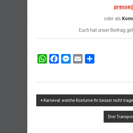
presse
oder als
Komm
Euch hat unser Beitrag gefa
WhatsApp
Facebook
Messenger
Email
Teilen
Beitragsnavigation
Karneval: welche Kostüme Ihr besser nicht trage
Drei Transpo