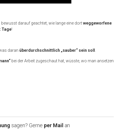
 bewusst darauf geachtet, wie lange eine dort
weggeworfene
t Tage
!
 was daran
überdurchschnittlich „sauber“ sein soll
.
mann“
bei der Arbeit zugeschaut hat, wüsste, wo man ansetzen
nung
sagen? Gerne
per Mail
an