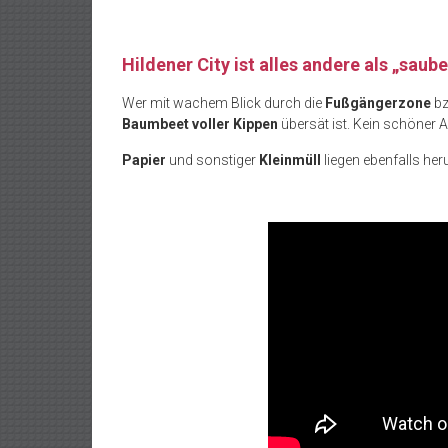
Hildener City ist alles andere als „saube
Wer mit wachem Blick durch die
Fußgängerzone
bz
Baumbeet voller Kippen
übersät ist. Kein schöner A
Papier
und sonstiger
Kleinmüll
liegen ebenfalls he