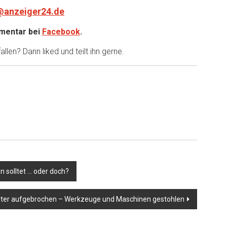
@anzeiger24.de
entar bei
Facebook
.
llen? Dann liked und teilt ihn gerne.
n solltet … oder doch?
rter aufgebrochen – Werkzeuge und Maschinen gestohlen