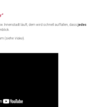
r“
w. Innenstadt läuft, dem wird schnell auffallen, dass
jedes
nblick.
rum (siehe
Video
).