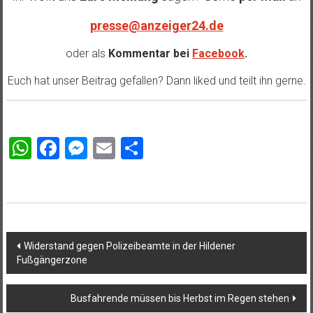
presse@anzeiger24.de
oder als
Kommentar bei
Facebook
.
Euch hat unser Beitrag gefallen? Dann liked und teilt ihn gerne.
WhatsApp
Facebook
Messenger
Email
Teilen
Beitragsnavigation
Widerstand gegen Polizeibeamte in der Hildener
Fußgängerzone
Busfahrende müssen bis Herbst im Regen stehen