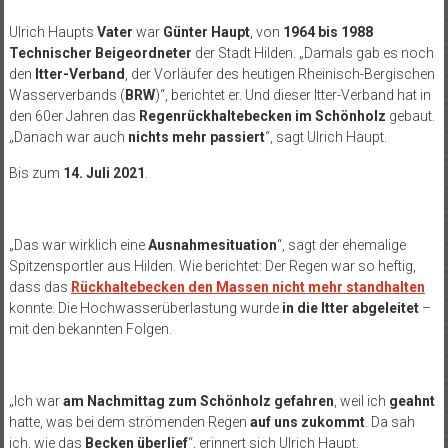
Ulrich Haupts
Vater
war
Günter Haupt
, von
1964 bis 1988
Technischer Beigeordneter
der Stadt Hilden. „Damals gab es noch
den
Itter-Verband
, der Vorläufer des heutigen Rheinisch-Bergischen
Wasserverbands (
BRW
)“, berichtet er. Und dieser Itter-Verband hat in
den 60er Jahren das
Regenrückhaltebecken im Schönholz
gebaut.
„Danach war auch
nichts mehr passiert
“, sagt Ulrich Haupt.
Bis zum
14. Juli 2021
.
„Das war wirklich eine
Ausnahmesituation
“, sagt der ehemalige
Spitzensportler aus Hilden. Wie berichtet: Der Regen war so heftig,
dass das
Rückhaltebecken den Massen nicht mehr standhalten
konnte. Die Hochwasserüberlastung wurde
in die Itter abgeleitet
–
mit den bekannten Folgen.
„Ich war
am Nachmittag zum Schönholz gefahren
, weil ich
geahnt
hatte, was bei dem strömenden Regen
auf uns zukommt
. Da sah
ich, wie das
Becken überlief
“, erinnert sich Ulrich Haupt.