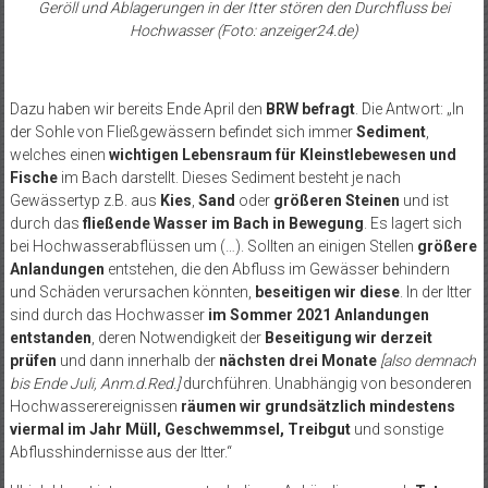
Geröll und Ablagerungen in der Itter stören den Durchfluss bei
Hochwasser (Foto: anzeiger24.de)
Dazu haben wir bereits Ende April den
BRW befragt
. Die Antwort: „In
der Sohle von Fließgewässern befindet sich immer
Sediment
,
welches einen
wichtigen Lebensraum für Kleinstlebewesen und
Fische
im Bach darstellt. Dieses Sediment besteht je nach
Gewässertyp z.B. aus
Kies
,
Sand
oder
größeren Steinen
und ist
durch das
fließende Wasser im Bach in Bewegung
. Es lagert sich
bei Hochwasserabflüssen um (…). Sollten an einigen Stellen
größere
Anlandungen
entstehen, die den Abfluss im Gewässer behindern
und Schäden verursachen könnten,
beseitigen wir diese
. In der Itter
sind durch das Hochwasser
im Sommer 2021 Anlandungen
entstanden
, deren Notwendigkeit der
Beseitigung wir derzeit
prüfen
und dann innerhalb der
nächsten drei Monate
[also demnach
bis Ende Juli, Anm.d.Red.]
durchführen. Unabhängig von besonderen
Hochwasserereignissen
räumen wir grundsätzlich mindestens
viermal im Jahr Müll, Geschwemmsel, Treibgut
und sonstige
Abflusshindernisse aus der Itter.“