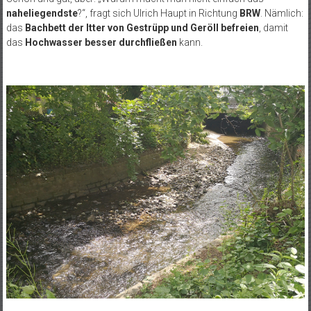
naheliegendste
?“, fragt sich Ulrich Haupt in Richtung
BRW
. Nämlich:
das
Bachbett der Itter von Gestrüpp und Geröll befreien
, damit
das
Hochwasser besser durchfließen
kann.