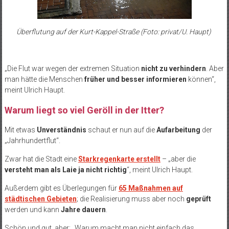
Überflutung auf der Kurt-Kappel-Straße (Foto: privat/U. Haupt)
„Die Flut war wegen der extremen Situation
nicht zu verhindern
. Aber
man hätte die Menschen
früher und besser informieren
können“,
meint Ulrich Haupt.
Warum liegt so viel Geröll in der Itter?
Mit etwas
Unverständnis
schaut er nun auf die
Aufarbeitung
der
„Jahrhundertflut“.
Zwar hat die Stadt eine
Starkregenkarte erstellt
– „aber die
versteht man als Laie ja nicht richtig
“, meint Ulrich Haupt.
Außerdem gibt es Überlegungen für
65 Maßnahmen auf
städtischen Gebieten
; die Realisierung muss aber noch
geprüft
werden und kann
Jahre dauern
.
Schön und gut, aber: „Warum macht man nicht einfach das