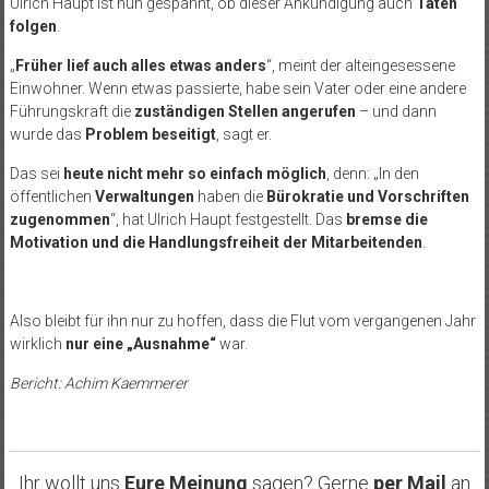
Ulrich Haupt ist nun gespannt, ob dieser Ankündigung auch
Taten
folgen
.
„
Früher lief auch alles etwas anders
“, meint der alteingesessene
Einwohner. Wenn etwas passierte, habe sein Vater oder eine andere
Führungskraft die
zuständigen Stellen angerufen
– und dann
wurde das
Problem beseitigt
, sagt er.
Das sei
heute nicht mehr so einfach möglich
, denn: „In den
öffentlichen
Verwaltungen
haben die
Bürokratie und Vorschriften
zugenommen
“, hat Ulrich Haupt festgestellt. Das
bremse die
Motivation und die Handlungsfreiheit der Mitarbeitenden
.
Also bleibt für ihn nur zu hoffen, dass die Flut vom vergangenen Jahr
wirklich
nur eine „Ausnahme“
war.
Bericht: Achim Kaemmerer
Ihr wollt uns
Eure Meinung
sagen? Gerne
per Mail
an