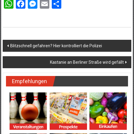
WhatsApp
Facebook
Messenger
Email
Teilen
Beitragsnavigation
Blitzschnell gefahren? Hier kontrolliert die Polizei
Kastanie an Berliner Straße wird gefällt
Empfehlungen