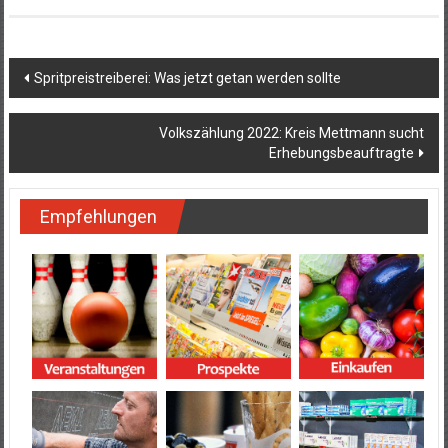
Beitragsnavigation
Spritpreistreiberei: Was jetzt getan werden sollte
Volkszählung 2022: Kreis Mettmann sucht
Erhebungsbeauftragte
Empfehlungen