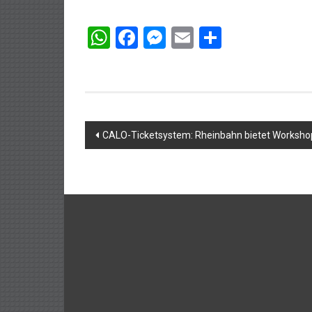
WhatsApp
Facebook
Messenger
Email
Teilen
Beitragsnavigation
CALO-Ticketsystem: Rheinbahn bietet Worksho