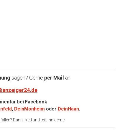
nung
sagen? Gerne
per Mail
an
@anzeiger24.de
entar bei
Facebook
nfeld
,
DeinMonheim
oder
DeinHaan
.
allen? Dann liked und teilt ihn gerne.