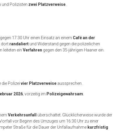
en und Polizisten
zwei Platzverweise
.
egen 17:30 Uhr einen Einsatz an einem
Café an der
 dort
randaliert
und Widerstand gegen die polizeilichen
 leiteten ein
Verfahren
gegen den 35-jährigen Haaner ein.
die Polizei
vier Platzverweise
aussprechen.
Februar 2026
, vorzeitig im
Polizeigewahrsam
.
inem
Verkehrsunfall
überschattet. Glücklicherweise wurde der
r Vorfall vor Beginn des Umzuges um 16:30 Uhr zu einer
ompeter Straße für die Dauer der Unfallaufnahme
kurzfristig