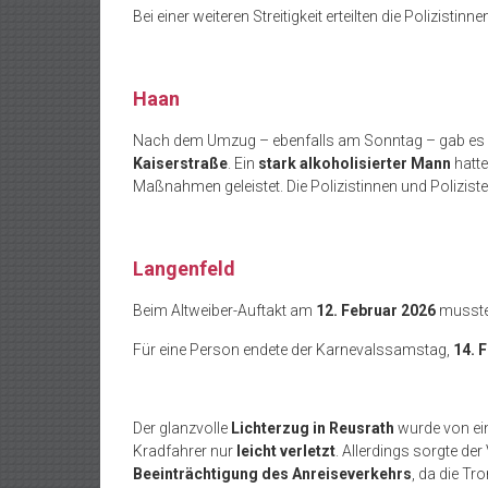
Bei einer weiteren Streitigkeit erteilten die Polizistinn
Haan
Nach dem Umzug – ebenfalls am Sonntag – gab es g
Kaiserstraße
. Ein
stark alkoholisierter Mann
hatte
Maßnahmen geleistet. Die Polizistinnen und Polizisten
Langenfeld
Beim Altweiber-Auftakt am
12. Februar 2026
musste 
Für eine Person endete der Karnevalssamstag,
14. 
Der glanzvolle
Lichterzug in Reusrath
wurde von e
Kradfahrer nur
leicht verletzt
. Allerdings sorgte de
Beeinträchtigung des Anreiseverkehrs
, da die Tr