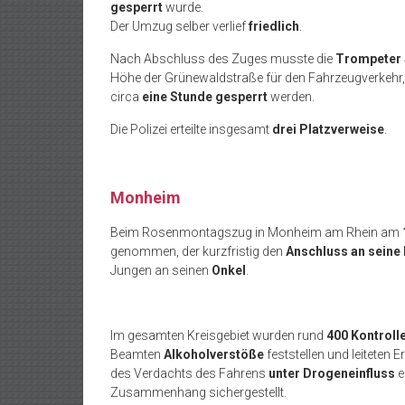
gesperrt
wurde.
Der Umzug selber verlief
friedlich
.
Nach Abschluss des Zuges musste die
Trompeter 
Höhe der Grünewaldstraße für den Fahrzeugverkehr,
circa
eine Stunde gesperrt
werden.
Die Polizei erteilte insgesamt
drei Platzverweise
.
Monheim
Beim Rosenmontagszug in Monheim am Rhein am
genommen, der kurzfristig den
Anschluss an seine 
Jungen an seinen
Onkel
.
Im gesamten Kreisgebiet wurden rund
400 Kontroll
Beamten
Alkoholverstöße
feststellen und leiteten 
des Verdachts des Fahrens
unter Drogeneinfluss
e
Zusammenhang sichergestellt.