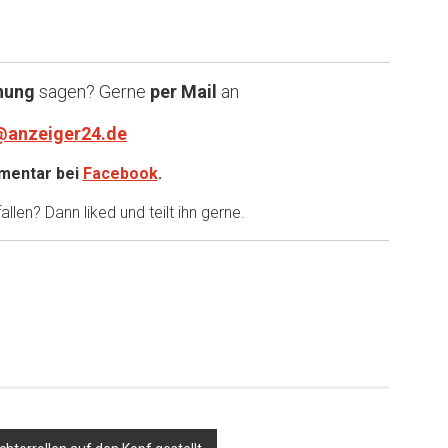
nung
sagen? Gerne
per Mail
an
@anzeiger24.de
entar bei
Facebook
.
llen? Dann liked und teilt ihn gerne.