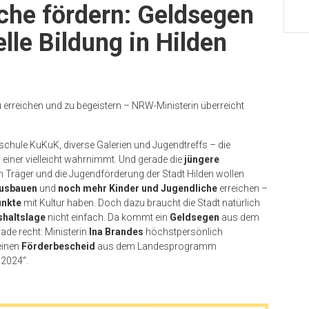
che fördern: Geldsegen
lle Bildung in Hilden
reichen und zu begeistern – NRW-Ministerin überreicht
chule KuKuK, diverse Galerien und Jugendtreffs – die
h einer vielleicht wahrnimmt. Und gerade die
jüngere
len Träger und die Jugendförderung der Stadt Hilden wollen
 ausbauen
und
noch mehr Kinder und Jugendliche
erreichen –
unkte
mit Kultur haben. Doch dazu braucht die Stadt natürlich
shaltslage
nicht einfach. Da kommt ein
Geldsegen
aus dem
ade recht: Ministerin
Ina Brandes
höchstpersönlich
einen
Förderbescheid
aus dem Landesprogramm
 2024“.