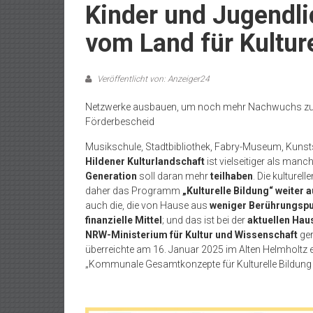
Kinder und Jugendli
vom Land für Kulture
Veröffentlicht von: Anzeiger24
Netzwerke ausbauen, um noch mehr Nachwuchs zu er
Förderbescheid
Musikschule, Stadtbibliothek, Fabry-Museum, Kunsts
Hildener Kulturlandschaft
ist vielseitiger als manc
Generation
soll daran mehr
teilhaben
. Die kulturel
daher das Programm
„Kulturelle Bildung“ weiter
auch die, die von Hause aus
weniger Berührungsp
finanzielle Mittel
; und das ist bei der
aktuellen Hau
NRW-Ministerium für Kultur und Wissenschaft
ger
überreichte am 16. Januar 2025 im Alten Helmholtz 
„Kommunale Gesamtkonzepte für Kulturelle Bildung