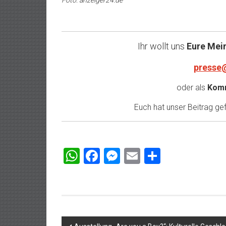
Foto: anzeiger24.de
Ihr wollt uns
Eure Mei
presse
oder als
Komm
Euch hat unser Beitrag gefa
WhatsApp
Facebook
Messenger
Email
Teilen
Beitragsnavigation