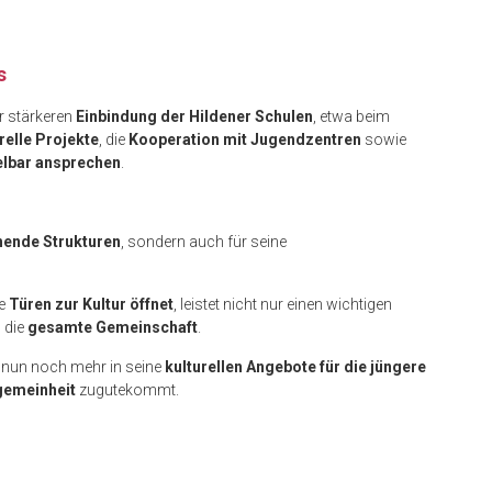
s
r stärkeren
Einbindung der Hildener Schulen
, etwa beim
relle Projekte
, die
Kooperation mit Jugendzentren
sowie
elbar ansprechen
.
hende Strukturen
, sondern auch für seine
ie
Türen zur Kultur öffnet
, leistet nicht nur einen wichtigen
 die
gesamte Gemeinschaft
.
 nun noch mehr in seine
kulturellen Angebote für die jüngere
gemeinheit
zugutekommt.