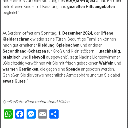
andererseits zur Unterstützung des
AD(H)S-Projekts
, das Familien
betroffener Kinder mit Beratung und
gezielten Hilfsangeboten
begleitet.“
Außerdem öffnet am Sonntag,
1. Dezember 2024,
der
Offene
Kleiderschrank
wieder seine Türen. Bedürftige Familien können
nach gut erhaltener
Kleidung
,
Spielsachen
und anderen
Secondhand-Schätzen
für Groß und Klein stöbern – „
nachhaltig
,
praktisch
und
liebevoll
ausgewählt“, sagt Nadine Lichtenwimmer.
„Gleichzeitig verwöhnen wir Sie mit frisch gebackenen
Waffeln
und
warmen Getränken
, die gegen eine
Spende
angeboten werden.
Genießen Sie die vorweihnachtliche Atmosphäre und tun Sie dabei
etwas Gutes
!“
Quelle/Foto: Kinderschutzbund Hilden
WhatsApp
Facebook
Messenger
Email
Teilen