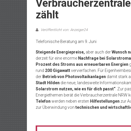
Verbraucherzentrale
zählt
Veröffentlicht von: Anzeiger24
Telefonische Beratung am 9. Juni
Steigende Energiepreise,
aber auch der
Wunsch n
derzeit für eine enorme
Nachfrage bei Solarstrom
Prozent des Stroms aus erneuerbaren Energien
g
rund
200 Gigawatt
vervierfachen. Für Eigenheimbesi
der
Betrieb von Photovoltaikanlagen
damit stark a
Stadt Hilden
die neue, landesweite Informationsk
Solarstrom nutzen, wie es für dich passt“
. Zur p
Energiethemen berät die Verbraucherzentrale NRW 
Telefon
werden neben ersten
Hilfestellungen
zur A
zur Überwindung von
technischen und wirtschaftl