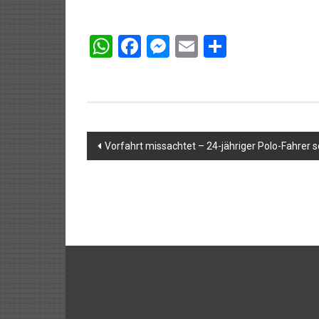
WhatsApp
Facebook
Messenger
Email
Teilen
Beitragsnavigation
Vorfahrt missachtet – 24-jähriger Polo-Fahrer s