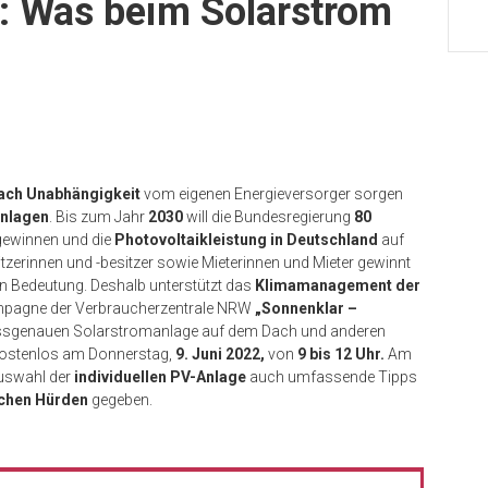
: Was beim Solarstrom
ach Unabhängigkeit
vom eigenen Energieversorger sorgen
anlagen
. Bis zum Jahr
2030
will die Bundesregierung
80
ewinnen und die
Photovoltaikleistung in Deutschland
auf
tzerinnen und -besitzer sowie Mieterinnen und Mieter gewinnt
n Bedeutung. Deshalb unterstützt das
Klimamanagement der
ampagne der Verbraucherzentrale NRW
„Sonnenklar –
assgenauen Solarstromanlage auf dem Dach und anderen
kostenlos am Donnerstag,
9. Juni 2022,
von
9 bis 12 Uhr.
Am
uswahl der
individuellen PV-Anlage
auch umfassende Tipps
ichen Hürden
gegeben.