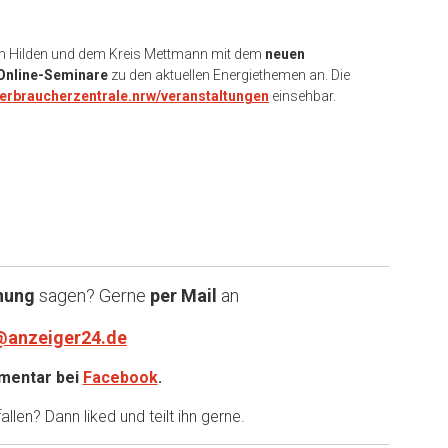
 in Hilden und dem Kreis Mettmann mit dem
neuen
Online-Seminare
zu den aktuellen Energiethemen an. Die
erbraucherzentrale.nrw/veranstaltungen
einsehbar.
nung
sagen? Gerne
per Mail
an
@anzeiger24.de
entar bei
Facebook
.
llen? Dann liked und teilt ihn gerne.