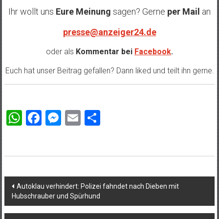
Ihr wollt uns
Eure Meinung
sagen? Gerne
per Mail
an
presse@anzeiger24.de
oder als
Kommentar bei
Facebook
.
Euch hat unser Beitrag gefallen? Dann liked und teilt ihn gerne.
WhatsApp
Facebook
Messenger
Email
Teilen
Beitragsnavigation
Autoklau verhindert: Polizei fahndet nach Dieben mit
Hubschrauber und Spürhund