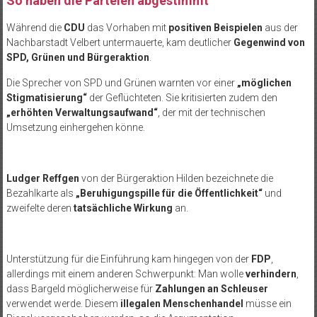
So haben die Parteien abgestimmt
Während die
CDU
das Vorhaben mit
positiven Beispielen
aus der
Nachbarstadt Velbert untermauerte, kam deutlicher
Gegenwind von
SPD, Grünen und Bürgeraktion
.
Die Sprecher von SPD und Grünen warnten vor einer
„möglichen
Stigmatisierung“
der Geflüchteten. Sie kritisierten zudem den
„erhöhten Verwaltungsaufwand“
, der mit der technischen
Umsetzung einhergehen könne.
Ludger Reffgen
von der Bürgeraktion Hilden bezeichnete die
Bezahlkarte als
„Beruhigungspille für die Öffentlichkeit“
und
zweifelte deren
tatsächliche Wirkung
an.
Unterstützung für die Einführung kam hingegen von der
FDP
,
allerdings mit einem anderen Schwerpunkt: Man wolle
verhindern
,
dass Bargeld möglicherweise für
Zahlungen an Schleuser
verwendet werde. Diesem
illegalen Menschenhandel
müsse ein