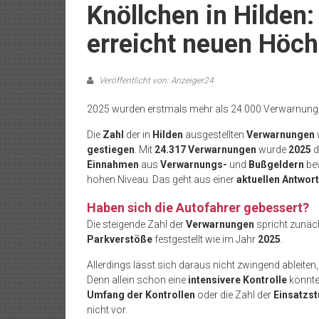
Knöllchen in Hilden
erreicht neuen Höch
Veröffentlicht von: Anzeiger24
2025 wurden erstmals mehr als 24.000 Verwarnunge
Die
Zahl
der in
Hilden
ausgestellten
Verwarnungen
gestiegen
. Mit
24.317 Verwarnungen
wurde
2025
d
Einnahmen
aus
Verwarnungs-
und
Bußgeldern
bew
hohen Niveau. Das geht aus einer
aktuellen Antwort
Haben sich die Autofahrer gebessert?
Die steigende Zahl der
Verwarnungen
spricht zunäc
Parkverstöße
festgestellt wie im Jahr
2025
.
Allerdings lässt sich daraus nicht zwingend ableiten
Denn allein schon eine
intensivere Kontrolle
könnte
Umfang der Kontrollen
oder die Zahl der
Einsatzs
nicht vor.