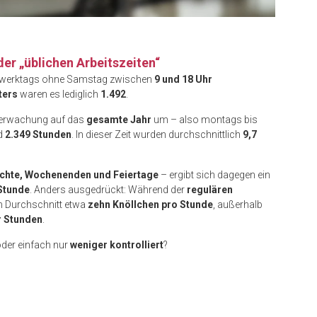
der „üblichen Arbeitszeiten“
werktags ohne Samstag zwischen
9 und 18 Uhr
ters
waren es lediglich
1.492
.
erwachung auf das
gesamte Jahr
um – also montags bis
nd
2.349 Stunden
. In dieser Zeit wurden durchschnittlich
9,7
chte, Wochenenden und Feiertage
– ergibt sich dagegen ein
Stunde
. Anders ausgedrückt: Während der
regulären
m Durchschnitt etwa
zehn Knöllchen pro Stunde
, außerhalb
er Stunden
.
der einfach nur
weniger kontrolliert
?