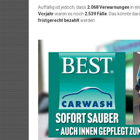
Auffällig ist jedoch, dass
2.068 Verwarnungen
in ei
Vorjahr
waren es noch
2.539 Fälle
. Das könnte dar
fristgerecht bezahlt
werden.