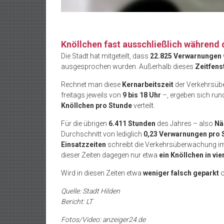
Knöllchen fast ausschließlich während 
Die Stadt hat mitgeteilt, dass
22.825 Verwarnungen
ausgesprochen wurden. Außerhalb dieses
Zeitfens
Rechnet man diese
Kernarbeitszeit
der Verkehrsüb
freitags jeweils von
9 bis 18 Uhr
–, ergeben sich ru
Knöllchen pro Stunde
verteilt.
Für die übrigen
6.411 Stunden
des Jahres – also
Nä
Durchschnitt von lediglich
0,23 Verwarnungen pro 
Einsatzzeiten
schreibt die Verkehrsüberwachung i
dieser Zeiten dagegen nur etwa
ein Knöllchen in vi
Wird in diesen Zeiten etwa
weniger falsch geparkt
o
Quelle: Stadt Hilden
Bericht: LT
Fotos/Video: anzeiger24.de