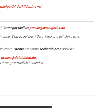
anzeiger24.de/hilden/news/
? Gerne
per Mail
an
presse@anzeiger24.de
 unser Beitrag gefallen? Dann liked und teilt ihn gerne.
 welchem
Thema
wir einmal
recherchieren
sollten?
n
presse@deinhilden.de
.
d streng vertraulich behandelt!