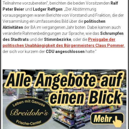
Teilnahme vorzubereiten“, berichten die beiden Vorsitzenden
Ralf
Peter Beier
und
Ludger Reffgen
: „Der Abstimmung
vorausgegangen waren Berichte von Vorstand und Fraktion, die der
Versammlung ein umfassendes Bild über die
politischen
Aktivitäten
der BA im vergangenen Jahr boten. Dabei kamen auch
veränderte Rahmenbedingungen zur Sprache, wie das
Schrumpfen
des Stadtrats
und der
Stimmbezirke
, oder die
Preisgabe der
politischen Unabhängigkeit des Bürgermeisters Claus Pommer
,
der sich vor kurzem der
CDU angeschlossen
hatte.“