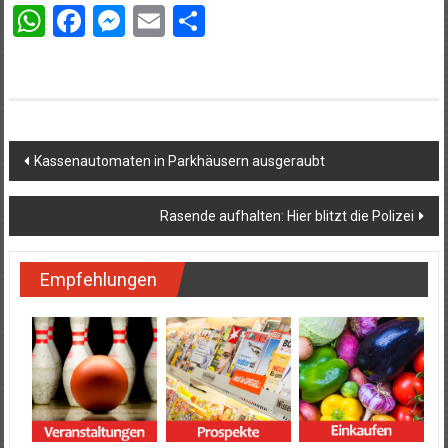
WhatsApp
Facebook
Messenger
Email
Teilen
Beitragsnavigation
Kassenautomaten in Parkhäusern ausgeraubt
Rasende aufhalten: Hier blitzt die Polizei
Empfehlungen