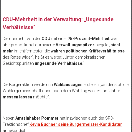
CDU-Mehrheit in der Verwaltung: „Ungesunde
Verhältnisse“
Die nunmehr von der
CDU
mit einer
75-Prozent-Mehrheit
weit
überproportional dominierte
Verwaltungsspitze
spiegele „
nicht
mehr
im entferntesten die
wahren politischen Kräfteverhältnisse
des Rates wider“, heißt es weiter: „Unter demokratischen
Gesichtspunkten
ungesunde Verhältnisse
.“
Die Bürgeraktion werde nun
Wahlaussagen
erstellen, „an der sich die
Wählergemeinschaft dann nach dem Wahltag wieder fünf Jahre
messen lassen
möchte“.
Neben
Amtsinhaber Pommer
hat inzwischen auch der SPD-
Fraktionschef
Kevin Buchner seine Bürgermeister-Kandidatur
angekündigt.