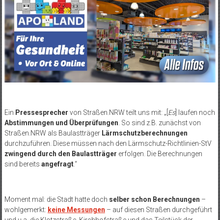
Ein
Pressesprecher
von Straßen.NRW teilt uns mit: „[
Es
] laufen noch
Abstimmungen und Überprüfungen
. So sind z.B. zunächst von
Straßen.NRW als Baulastträger
Lärmschutzberechnungen
durchzuführen. Diese müssen nach den Lärmschutz-Richtlinien-StV
zwingend durch den Baulastträger
erfolgen. Die Berechnungen
sind bereits
angefragt
.“
Moment mal: die Stadt hatte doch
selber schon Berechnungen
–
wohlgemerkt:
keine Messungen
– auf diesen Straßen durchgeführt
und u.a. die Klotzstraße, Kirchhofstraße und das Teilstück der