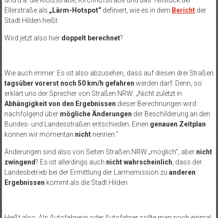
Ellerstraße als
„Lärm-Hotspot“
definiert, wie es in dem
Bericht
der
Stadt Hilden heißt.
Wird jetzt also hier
doppelt berechnet
?
Wie auch immer: Es ist also abzusehen, dass auf diesen drei Straßen
tagsüber vorerst noch 50 km/h gefahren
werden darf. Denn, so
erklärt uns der Sprecher von Straßen.NRW: „Nicht zuletzt in
Abhängigkeit von den Ergebnissen
dieser Berechnungen wird
nachfolgend über
mögliche Änderungen
der Beschilderung an den
Bundes- und Landesstraßen entschieden. Einen
genauen Zeitplan
können wir momentan
nicht
nennen.“
Änderungen sind also von Seiten Straßen.NRW „möglich“, aber
nicht
zwingend
? Es ist allerdings auch
nicht wahrscheinlich
, dass der
Landesbetrieb bei der Ermittlung der Lärmemission zu
anderen
Ergebnissen
kommt als die Stadt Hilden.
Heißt also: Als Autofahrerin oder Autofahrer sollte man noch einmal