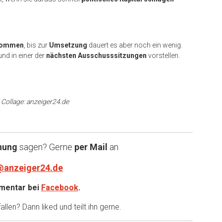
enommen
, bis zur
Umsetzung
dauert es aber noch ein wenig.
nd in einer der
nächsten Ausschusssitzungen
vorstellen.
 Collage: anzeiger24.de
nung
sagen? Gerne
per Mail
an
@anzeiger24.de
entar bei
Facebook
.
llen? Dann liked und teilt ihn gerne.