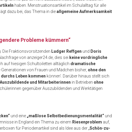
rtikeln
haben. Menstruationsartikel im Schulalltag für alle
ägt dazu bei, das Thema in die
allgemeine Aufmerksamkeit
rängendere Probleme kümmern“
g
. Die Fraktionsvorsitzenden
Ludger Reffgen
und
Doris
 Nachfrage von anzeiger24.de, dies sei
keine vordringliche
h auf hiesigen Schultoiletten alltäglich
dramatische
‚wie Generationen von Frauen und Mädchen bisher,
ohne den
en durchs Leben kommen
können‘. Darüber hinaus stellt sich
Auszubildende und Mitarbeiterinnen
in Betrieben
ohne
Schülerinnen gegenüber Auszubildenden und Werktätigen
cken“
und eine
„maßlose Selbstbedienungsmentalität“
und
mmnisse in England ein Thema zu einem
Riesenproblem
auf,
erboxen für Periodenartikel sind als Idee aus der
‚Schön-zu-