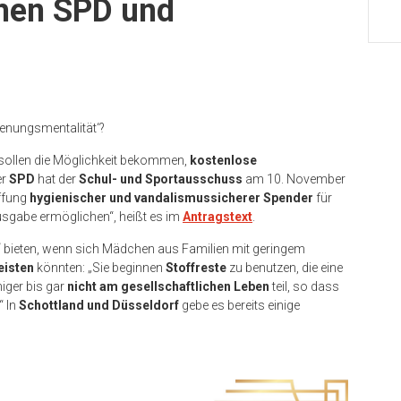
chen SPD und
enungsmentalität‘?
 sollen die Möglichkeit bekommen,
kostenlose
er
SPD
hat der
Schul- und Sportausschuss
am 10. November
affung
hygienischer und vandalismussicherer Spender
für
usgabe ermöglichen“, heißt es im
Antragstext
.
“
bieten, wenn sich Mädchen aus Familien mit geringem
eisten
könnten: „Sie beginnen
Stoffreste
zu benutzen, die eine
iger bis gar
nicht am gesellschaftlichen Leben
teil, so dass
“ In
Schottland und Düsseldorf
gebe es bereits einige