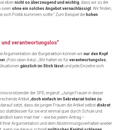
 sie eben
nicht so überzeugend und wichtig
, dass wir zu der
 seien
ohne ein solches Angebot vernachlässigt
. Wir finden,
e sich Politik kümmern sollte.“ Zum Beispiel die
hohen
h und verantwortungslos“
 die Argumentation der Bürgeraktion können wir
nur den Kopf
ner
(Foto oben links)
. „Wir halten es für
verantwortungslos
,
Situationen
gänzlich im Stich lässt
und jede Einzelne sich
tionsvorsitzender der SPD, ergänzt: „Junge Frauen in dieser
rechende Artikel
‚doch einfach im Sekretariat holen zu
darauf setzt, dass die jungen Frauen die Artikel selbst
diskret
also stattdessen für sie erst einmal quer durch Schule und
ändlich kann man hier – wie bei jedem Antrag –
 mit Ihrer Argumentation und dem Abstimmungsverhalten wieder
zt, wenn sie daraus schnell
politisches Kapital schlagen