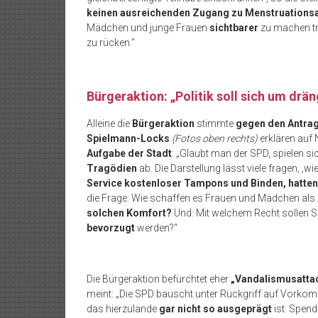
keinen ausreichenden Zugang zu Menstruationsa
Mädchen und junge Frauen
sichtbarer
zu machen tr
zu rücken.“
Bürgeraktion: „Politik soll sich um d
Alleine die
Bürgeraktion
stimmte
gegen den Antra
Spielmann-Locks
(Fotos oben rechts)
erklären auf
Aufgabe der Stadt
: „Glaubt man der SPD, spielen sic
Tragödien
ab. Die Darstellung lässt viele fragen, 
Service kostenloser Tampons und Binden, hatt
die Frage: Wie schaffen es Frauen und Mädchen als
solchen Komfort?
Und: Mit welchem Recht sollen 
bevorzugt
werden?“
Die Bürgeraktion befürchtet eher
„Vandalismusatta
meint: „Die SPD bauscht unter Rückgriff auf Vorko
das hierzulande
gar nicht so ausgeprägt
ist. Spend