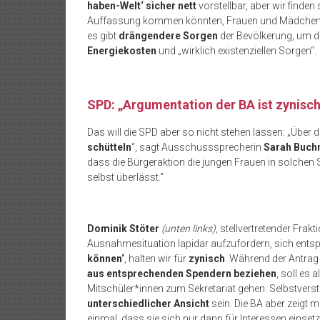
haben-Welt‘ sicher nett
vorstellbar, aber wir finden
Auffassung kommen könnten, Frauen und Mädchen
es gibt
drängendere Sorgen
der Bevölkerung, um di
Energiekosten
und „wirklich existenziellen Sorgen“.
SPD: „Argumentation der BA ist zynisc
Das will die SPD aber so nicht stehen lassen: „Über
schütteln
“, sagt Ausschusssprecherin
Sarah Buch
dass die Bürgeraktion die jungen Frauen in solchen 
selbst überlässt.“
Dominik Stöter
(unten links)
, stellvertretender Frak
Ausnahmesituation lapidar aufzufordern, sich entsp
können‘
, halten wir für
zynisch
. Während der Antrag 
aus entsprechenden Spendern beziehen
, soll es 
Mitschüler*innen zum Sekretariat gehen. Selbstverst
unterschiedlicher Ansicht
sein. Die BA aber zeigt
einmal, dass sie sich nur dann für Interessen einset