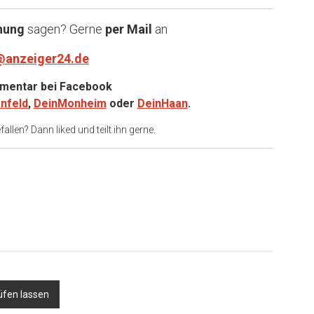
nung
sagen? Gerne
per Mail
an
@anzeiger24.de
entar bei
Facebook
nfeld
,
DeinMonheim
oder
DeinHaan
.
allen? Dann liked und teilt ihn gerne.
rüfen lassen