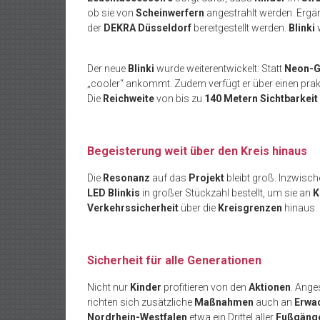
ob sie von
Scheinwerfern
angestrahlt werden. Ergä
der
DEKRA Düsseldorf
bereitgestellt werden.
Blinki
w
Der neue
Blinki
wurde weiterentwickelt: Statt
Neon-G
„cooler“ ankommt. Zudem verfügt er über einen pra
Die
Reichweite
von bis zu
140 Metern Sichtbarkeit
Begeisterung weit über den Kreis hinaus
Die
Resonanz
auf das
Projekt
bleibt groß. Inzwisc
LED Blinkis
in großer Stückzahl bestellt, um sie an
K
Verkehrssicherheit
über die
Kreisgrenzen
hinaus.
Sicherheit für alle Generationen
Nicht nur
Kinder
profitieren von den
Aktionen
. Ange
richten sich zusätzliche
Maßnahmen
auch an
Erwa
Nordrhein-Westfalen
etwa ein Drittel aller
Fußgänge