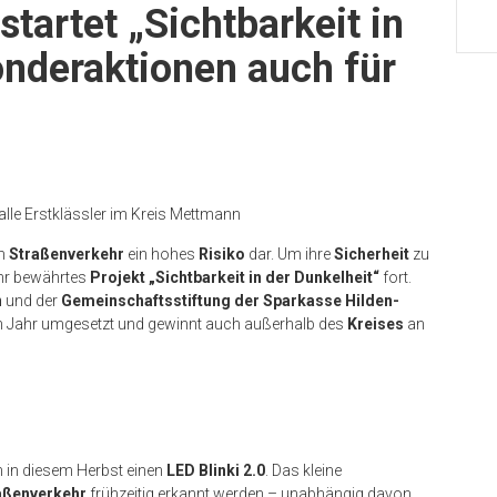
tartet „Sichtbarkeit in
onderaktionen auch für
 alle Erstklässler im Kreis Mettmann
m
Straßenverkehr
ein hohes
Risiko
dar. Um ihre
Sicherheit
zu
hr bewährtes
Projekt „Sichtbarkeit in der Dunkelheit“
fort.
n
und der
Gemeinschaftsstiftung der Sparkasse Hilden-
ten Jahr umgesetzt und gewinnt auch außerhalb des
Kreises
an
n in diesem Herbst einen
LED Blinki 2.0
. Das kleine
aßenverkehr
frühzeitig erkannt werden – unabhängig davon,