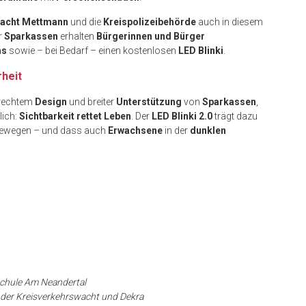
wacht Mettmann
und die
Kreispolizeibehörde
auch in diesem
r
Sparkassen
erhalten
Bürgerinnen und Bürger
ms
sowie – bei Bedarf – einen kostenlosen
LED Blinki
.
rheit
erechtem
Design
und breiter
Unterstützung
von
Sparkassen
,
lich:
Sichtbarkeit rettet Leben
. Der
LED Blinki 2.0
trägt dazu
ewegen – und dass auch
Erwachsene
in der
dunklen
chule Am Neandertal
 der Kreisverkehrswacht und Dekra