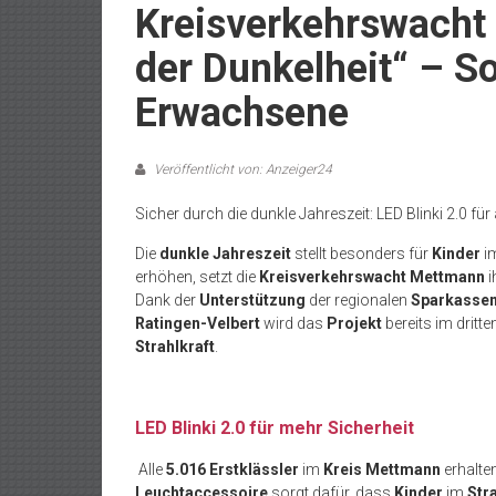
Kreisverkehrswacht s
der Dunkelheit“ – S
Erwachsene
Veröffentlicht von: Anzeiger24
Sicher durch die dunkle Jahreszeit: LED Blinki 2.0 für
Die
dunkle Jahreszeit
stellt besonders für
Kinder
i
erhöhen, setzt die
Kreisverkehrswacht Mettmann
i
Dank der
Unterstützung
der regionalen
Sparkasse
Ratingen-Velbert
wird das
Projekt
bereits im drit
Strahlkraft
.
LED Blinki 2.0 für mehr Sicherheit
Alle
5.016 Erstklässler
im
Kreis Mettmann
erhalte
Leuchtaccessoire
sorgt dafür, dass
Kinder
im
Str