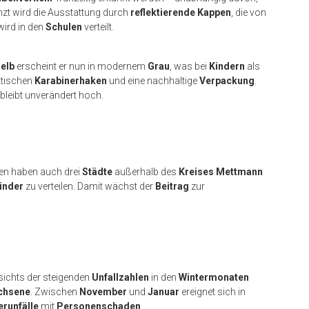
nzt wird die Ausstattung durch
reflektierende Kappen
, die von
ird in den
Schulen
verteilt.
elb
erscheint er nun in modernem
Grau
, was bei
Kindern
als
ktischen
Karabinerhaken
und eine nachhaltige
Verpackung
.
bleibt unverändert hoch.
hen haben auch drei
Städte
außerhalb des
Kreises Mettmann
inder
zu verteilen. Damit wächst der
Beitrag
zur
sichts der steigenden
Unfallzahlen
in den
Wintermonaten
chsene
. Zwischen
November
und
Januar
ereignet sich in
runfälle
mit
Personenschaden
.