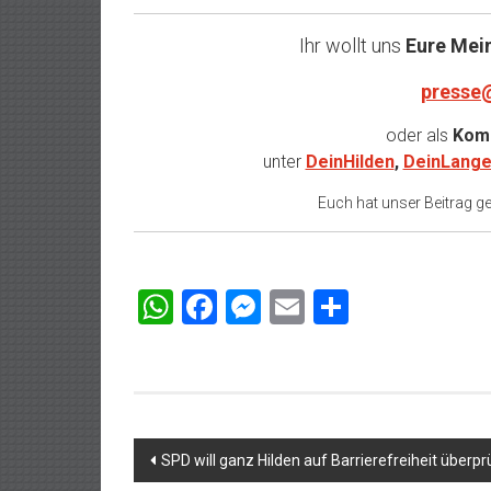
Ihr wollt uns
Eure Mei
presse
oder als
Komm
unter
DeinHilden
,
DeinLange
Euch hat unser Beitrag gef
WhatsApp
Facebook
Messenger
Email
Teilen
Beitragsnavigation
SPD will ganz Hilden auf Barrierefreiheit überp