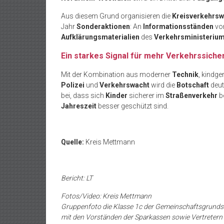
Aus diesem Grund organisieren die
Kreisverkehrs
Jahr
Sonderaktionen
: An
Informationsständen
vo
Aufklärungsmaterialien
des
Verkehrsministeriu
Ein starkes Signal für mehr Verkehrssiche
Mit der Kombination aus moderner
Technik
, kindg
Polizei
und
Verkehrswacht
wird die
Botschaft
deut
bei, dass sich
Kinder
sicherer im
Straßenverkehr
b
Jahreszeit
besser geschützt sind.
Quelle:
Kreis Mettmann
Bericht: LT
Fotos/Video: Kreis Mettmann
Gruppenfoto die Klasse 1c der Gemeinschaftsgrunds
mit den Vorständen der Sparkassen sowie Vertretern