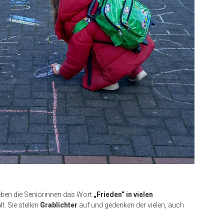
en die Seniorinnen das Wort
„Frieden“ in vielen
t. Sie stellen
Grablichter
auf und gedenken der vielen, auch