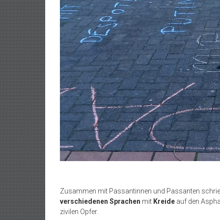
Zusammen mit Passantinnen und Passanten schrieb
verschiedenen Sprachen
mit
Kreide
auf den Asphal
zivilen Opfer.