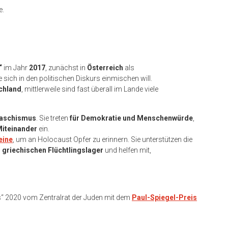
e.
“
im Jahr
2017
, zunächst in
Österreich
als
ie sich in den politischen Diskurs einmischen will.
chland
, mittlerweile sind fast überall im Lande viele
Faschismus
. Sie treten
für Demokratie und Menschenwürde
,
Miteinander
ein.
eine
, um an Holocaust Opfer zu erinnern. Sie unterstützen die
m
griechischen Flüchtlingslager
und helfen mit,
“ 2020 vom Zentralrat der Juden mit dem
Paul-Spiegel-Preis