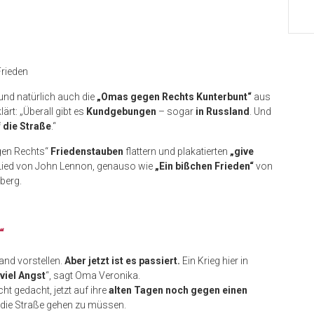
Frieden
und natürlich auch die
„Omas gegen Rechts Kunterbunt“
aus
lärt: „Überall gibt es
Kundgebungen
– sogar
in Russland
. Und
 die Straße
.“
gen Rechts“
Friedenstauben
flattern und plakatierten
„give
 Lied von John Lennon, genauso wie
„Ein bißchen Frieden“
von
berg.
“
nd vorstellen.
Aber jetzt ist es passiert.
Ein Krieg hier in
viel Angst
“, sagt Oma Veronika.
ht gedacht, jetzt auf ihre
alten Tagen noch gegen einen
 die Straße gehen zu müssen.