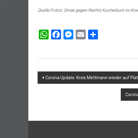
Quelle/Fotos: Omas gegen Rechts Kunterbunt im Kr
WhatsApp
Facebook
Messenger
Email
Teilen
Beitragsnavigation
Corona Update: Kreis Mettmann wieder auf Platz
Corona