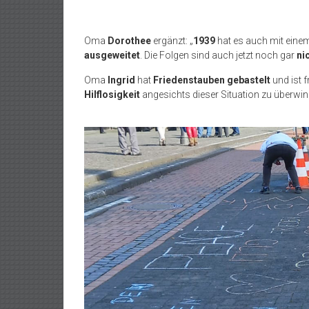
Oma
Dorothee
ergänzt: „
1939
hat es auch mit ein
ausgeweitet
. Die Folgen sind auch jetzt noch gar
ni
Oma
Ingrid
hat
Friedenstauben gebastelt
und ist 
Hilflosigkeit
angesichts dieser Situation zu überwin