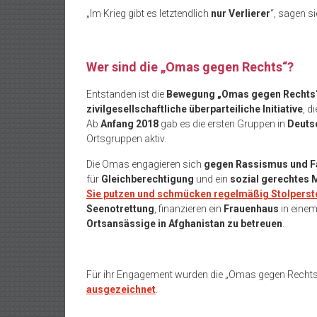
„Im Krieg gibt es letztendlich
nur Verlierer
“, sagen si
Wer sind die „Omas gegen Rechts“?
Entstanden ist die
Bewegung „Omas gegen Rechts
zivilgesellschaftliche überparteiliche Initiative
, d
Ab
Anfang 2018
gab es die ersten Gruppen in
Deuts
Ortsgruppen aktiv.
Die Omas engagieren sich
gegen Rassismus und 
für
Gleichberechtigung
und ein
sozial gerechtes 
Sie putzen und schmücken regelmäßig Stolperst
Seenotrettung
, finanzieren ein
Frauenhaus
in eine
Ortsansässige in Afghanistan zu betreuen
.
Für ihr Engagement wurden die „Omas gegen Rechts
ausgezeichnet
.