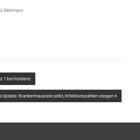
eis Mettmann
 1 bei Inzidenz
 Update: Krankenhausrate sinkt, Infektionszahlen steigen