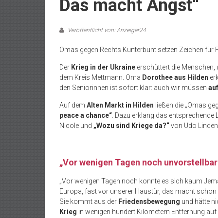
Das macht Angst“
Veröffentlicht von: Anzeiger24
Omas gegen Rechts Kunterbunt setzen Zeichen für 
Der
Krieg in der Ukraine
erschüttert die Menschen, 
dem Kreis Mettmann. Oma
Dorothee aus Hilden
erk
den Seniorinnen ist sofort klar: auch wir müssen
auf
Auf dem
Alten Markt in Hilden
ließen die „Omas ge
peace a chance“
. Dazu erklang das entsprechende
Nicole und
„Wozu sind Kriege da?“
von Udo Linden
„Vor wenigen Tagen noch unvorstellbar
„Vor wenigen Tagen noch konnte es sich kaum Jema
Europa, fast vor unserer Haustür, das macht schon
Sie kommt aus der
Friedensbewegung
und hätte nic
Krieg
in wenigen hundert Kilometern Entfernung auf