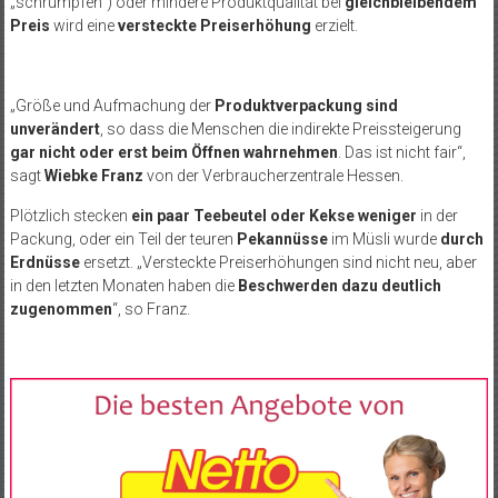
„schrumpfen“) oder mindere Produktqualität bei
gleichbleibendem
Preis
wird eine
versteckte Preiserhöhung
erzielt.
„Größe und Aufmachung der
Produktverpackung sind
unverändert
, so dass die Menschen die indirekte Preissteigerung
gar nicht oder erst beim Öffnen wahrnehmen
. Das ist nicht fair“,
sagt
Wiebke Franz
von der Verbraucherzentrale Hessen.
Plötzlich stecken
ein paar Teebeutel oder Kekse weniger
in der
Packung, oder ein Teil der teuren
Pekannüsse
im Müsli wurde
durch
Erdnüsse
ersetzt. „Versteckte Preiserhöhungen sind nicht neu, aber
in den letzten Monaten haben die
Beschwerden dazu deutlich
zugenommen
“, so Franz.