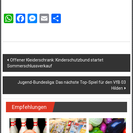
WhatsApp
Facebook
Messenger
Email
Teilen
Beitragsnavigation
Offener Kleiderschrank: Kinderschutzbund startet
Sommerschlussverkauf
Jugend-Bundesliga: Das nächste Top-Spiel für den VfB 03
Hilden
Empfehlungen