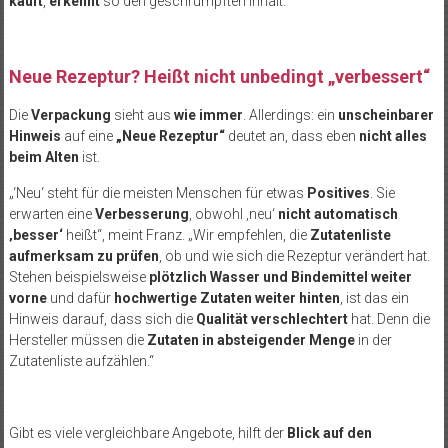
kauft
,
erkennt
so den geschrumpften Inhalt.
Neue Rezeptur? Heißt nicht unbedingt „verbessert“
Die
Verpackung
sieht aus
wie immer
. Allerdings: ein
unscheinbarer
Hinweis
auf eine
„Neue Rezeptur“
deutet an, dass eben
nicht alles
beim Alten
ist.
„‘Neu‘ steht für die meisten Menschen für etwas
Positives
. Sie
erwarten eine
Verbesserung
, obwohl ‚neu‘
nicht automatisch
‚besser‘
heißt“, meint Franz. „Wir empfehlen, die
Zutatenliste
aufmerksam zu prüfen
, ob und wie sich die Rezeptur verändert hat.
Stehen beispielsweise
plötzlich Wasser und Bindemittel weiter
vorne
und dafür
hochwertige Zutaten weiter hinten
, ist das ein
Hinweis darauf, dass sich die
Qualität verschlechtert
hat. Denn die
Hersteller müssen die
Zutaten in absteigender Menge
in der
Zutatenliste aufzählen.“
Gibt es viele vergleichbare Angebote, hilft der
Blick auf den