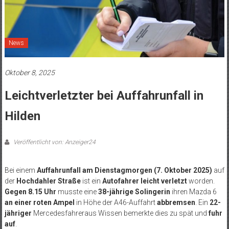
News
Oktober 8, 2025
Leichtverletzter bei Auffahrunfall in
Hilden
Veröffentlicht von: Anzeiger24
Bei einem
Auffahrunfall am Dienstagmorgen (7. Oktober 2025)
auf
der
Hochdahler Straße
ist ein
Autofahrer leicht verletzt
worden.
Gegen 8.15 Uhr
musste eine
38-jährige Solingerin
ihren Mazda 6
an einer roten Ampel
in Höhe der A46-Auffahrt
abbremsen
. Ein
22-
jähriger
Mercedesfahreraus Wissen bemerkte dies zu spät und
fuhr
auf
.