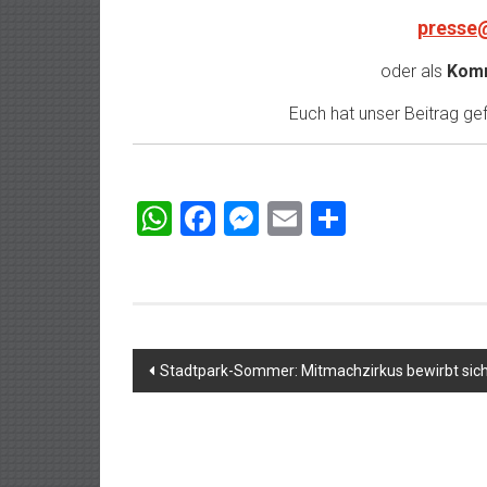
presse
oder als
Komm
Euch hat unser Beitrag gefa
WhatsApp
Facebook
Messenger
Email
Teilen
Beitragsnavigation
Stadtpark-Sommer: Mitmachzirkus bewirbt sich