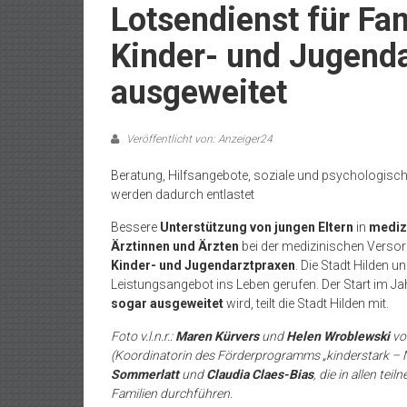
Lotsendienst für Fam
Kinder- und Jugenda
ausgeweitet
Veröffentlicht von: Anzeiger24
Beratung, Hilfsangebote, soziale und psychologisch
werden dadurch entlastet
Bessere
Unterstützung von jungen Eltern
in
mediz
Ärztinnen und Ärzten
bei der medizinischen Versor
Kinder- und Jugendarztpraxen
. Die Stadt Hilden u
Leistungsangebot ins Leben gerufen. Der Start im Ja
sogar ausgeweitet
wird, teilt die Stadt Hilden mit.
Foto v.l.n.r.:
Maren Kürvers
und
Helen Wroblewski
von
(Koordinatorin des Förderprogramms „kinderstark – 
Sommerlatt
und
Claudia Claes-Bias
, die in allen t
Familien durchführen.