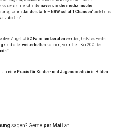
odass sie sich noch
intensiver um die medizinische
derprogramm
‚kinderstark – NRW schafft Chancen‘
bietet uns
anzubieten“.
ventive Angebot
52 Familien beraten
werden, heißt es weiter:
ig
sind oder
weiterhelfen
können, vermittelt. Bei 20% der
axis
.“
ch an
eine Praxis für Kinder- und Jugendmedizin in Hilden
.
nung
sagen? Gerne
per Mail
an