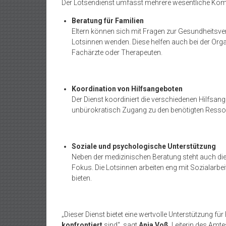
Der Lotsendienst umfasst mehrere wesentliche Ko
Beratung für Familien
Eltern können sich mit Fragen zur Gesundheitsve
Lotsinnen wenden. Diese helfen auch bei der Orga
Fachärzte oder Therapeuten.
Koordination von Hilfsangeboten
Der Dienst koordiniert die verschiedenen Hilfsan
unbürokratisch Zugang zu den benötigten Ressou
Soziale und psychologische Unterstützung
Neben der medizinischen Beratung steht auch di
Fokus. Die Lotsinnen arbeiten eng mit Sozialarb
bieten.
„Dieser Dienst bietet eine wertvolle Unterstützung für F
konfrontiert
sind“, sagt
Anja Voß
, Leiterin des Amt