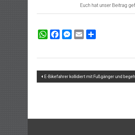
Euch hat unser Beitrag gefa
WhatsApp
Facebook
Messenger
Email
Teilen
Beitragsnavigation
E-Bikefahrer kollidiert mit Fußgänger und begeh