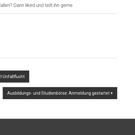
llen? Dann liked und teilt ihn gerne.
t Unfallflucht
Ausbildungs- und Studienbörse: Anmeldung gestartet