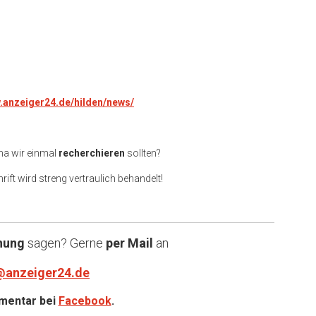
w.anzeiger24.de/hilden/news/
ma wir einmal
recherchieren
sollten?
rift wird streng vertraulich behandelt!
nung
sagen? Gerne
per Mail
an
@anzeiger24.de
entar bei
Facebook
.