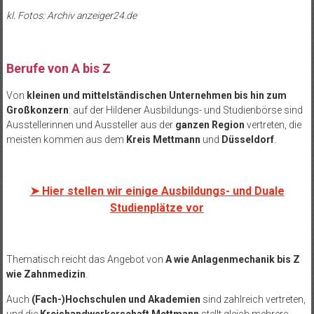
kl. Fotos: Archiv anzeiger24.de
Berufe von A bis Z
Von
kleinen und mittelständischen Unternehmen bis hin zum
Großkonzern
: auf der Hildener Ausbildungs- und Studienbörse sind
Ausstellerinnen und Aussteller aus der
ganzen Region
vertreten, die
meisten kommen aus dem
Kreis Mettmann
und
Düsseldorf
.
➤
Hier stellen wir einige Ausbildungs- und Duale
Studienplätze vor
Thematisch reicht das Angebot von
A wie Anlagenmechanik bis Z
wie Zahnmedizin
.
Auch
(Fach-)Hochschulen und Akademien
sind zahlreich vertreten,
und die
Kreishandwerkerschaft Mettmann
stellt gleich mehrere