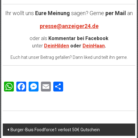
Ihr wollt uns
Eure Meinung
sagen? Gerne
per Mail
an
presse@anzeiger24.de
oder als
Kommentar bei
Facebook
unter
DeinHilden
oder
DeinHaan
.
Euch hat unser Beitrag gefallen? Dann liked und teilt ihn gerne.
WhatsApp
Facebook
Messenger
Email
Teilen
Beitragsnavigation
Burger-Buis Foodforce1 verlost 50€ Gutschein