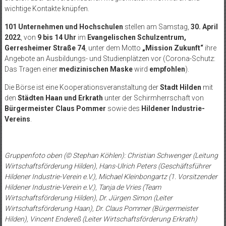
wichtige Kontakte knüpfen.
101 Unternehmen und Hochschulen
stellen am Samstag,
30. April
2022
, von
9 bis 14 Uhr
im
Evangelischen Schulzentrum,
Gerresheimer Straße 74
, unter dem Motto
„Mission Zukunft“
ihre
Angebote an Ausbildungs- und Studienplätzen vor (Corona-Schutz:
Das Tragen einer
medizinischen Maske
wird
empfohlen
).
Die Börse ist eine Kooperationsveranstaltung der
Stadt Hilden
mit
den
Städten Haan und Erkrath
unter der Schirmherrschaft von
Bürgermeister Claus Pommer
sowie des
Hildener Industrie-
Vereins
.
Gruppenfoto oben (© Stephan Köhlen): Christian Schwenger (Leitung
Wirtschaftsförderung Hilden), Hans-Ulrich Peters (Geschäftsführer
Hildener Industrie-Verein e.V.), Michael Kleinbongartz (1. Vorsitzender
Hildener Industrie-Verein e.V.), Tanja de Vries (Team
Wirtschaftsförderung Hilden), Dr. Jürgen Simon (Leiter
Wirtschaftsförderung Haan), Dr. Claus Pommer (Bürgermeister
Hilden), Vincent Endereß (Leiter Wirtschaftsförderung Erkrath)