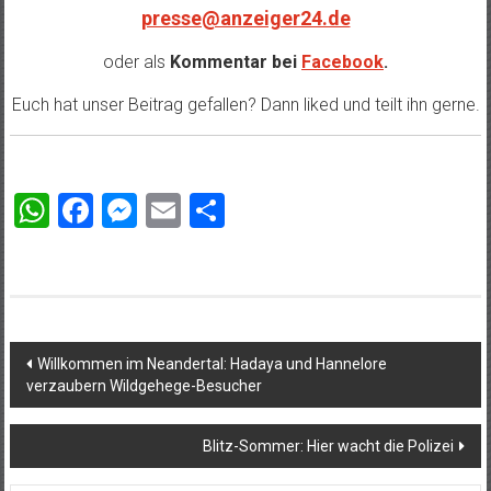
presse@anzeiger24.de
oder als
Kommentar bei
Facebook
.
Euch hat unser Beitrag gefallen? Dann liked und teilt ihn gerne.
WhatsApp
Facebook
Messenger
Email
Teilen
Beitragsnavigation
Willkommen im Neandertal: Hadaya und Hannelore
verzaubern Wildgehege-Besucher
Blitz-Sommer: Hier wacht die Polizei