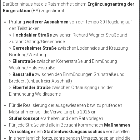
Darüber hinaus hat die Ratsmehrheit einem
Ergänzungsantrag der
Bürgeraktion
(BA) zugestimmt:
Prüfung
weiterer Ausnahmen
von der Tempo 30-Regelung auf
den Teilstücken:
>
Hochdahler Straße
zwischen Richard-Wagner-Straße und
Zufahrt Ostring/Giesenheide
>
Gerresheimer Straße
zwischen Lodenheide und Kreuzung
Nordring/Westring
>
Ellerstraße
zwischen Körnerstraße und Einmündung
Westring/Hülsenstraße
>
Baustraße
zwischen den Einmündungen Grünstraße und
Breddert (anbaufreier Abschnitt)
>
Elberfelder Straße
zwischen Ortsausgang und der
Einmündung Waldkaserne
Für die Realisierung der ausgewiesenen bzw. zu prüfenden
Maßnahmen soll die Verwaltung bis 2026 ein
Stufenkonzept
erarbeiten und dem Rat vorlegen.
Für jede Straße sind alle in Betracht kommenden
Maßnahmen-
Vorschläge
dem
Stadtentwicklungsausschuss
vorzustellen.
In einem jährlich fortzuschreibenden Umsetzungsplan sind die