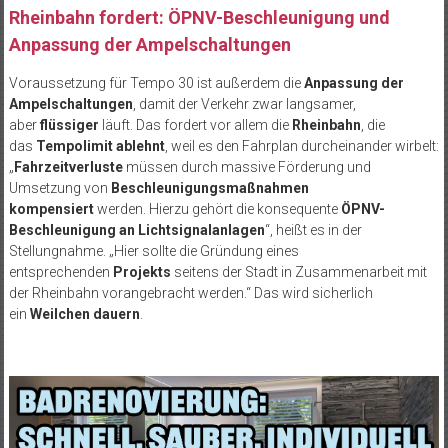
Rheinbahn fordert: ÖPNV-Beschleunigung und
Anpassung der Ampelschaltungen
Voraussetzung für Tempo 30 ist außerdem die
Anpassung der
Ampelschaltungen
, damit der Verkehr zwar langsamer,
aber
flüssiger
läuft. Das fordert vor allem die
Rheinbahn
, die
das
Tempolimit ablehnt
, weil es den Fahrplan durcheinander wirbelt:
„
Fahrzeitverluste
müssen durch massive Förderung und
Umsetzung von
Beschleunigungsmaßnahmen
kompensiert
werden. Hierzu gehört die konsequente
ÖPNV-
Beschleunigung an Lichtsignalanlagen
“, heißt es in der
Stellungnahme. „Hier sollte die Gründung eines
entsprechenden
Projekts
seitens der Stadt in Zusammenarbeit mit
der Rheinbahn vorangebracht werden.“ Das wird sicherlich
ein
Weilchen dauern
.