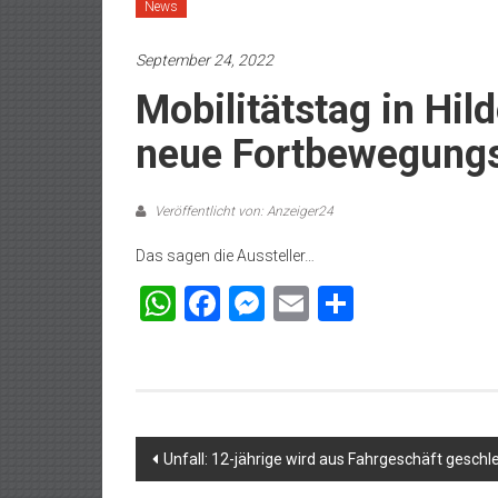
News
September 24, 2022
Mobilitätstag in Hi
neue Fortbewegungs
Veröffentlicht von: Anzeiger24
Das sagen die Aussteller…
WhatsApp
Facebook
Messenger
Email
Teilen
Beitragsnavigation
Unfall: 12-jährige wird aus Fahrgeschäft geschl