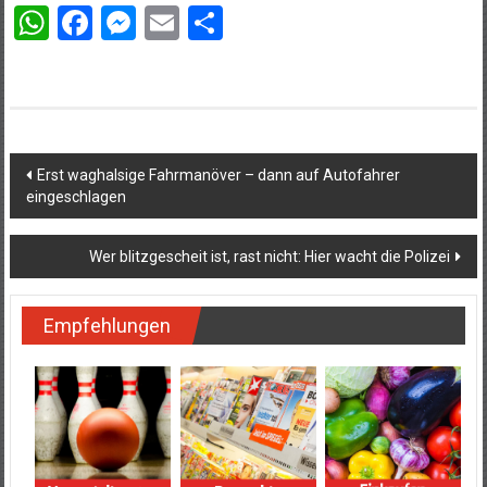
WhatsApp
Facebook
Messenger
Email
Teilen
Beitragsnavigation
Erst waghalsige Fahrmanöver – dann auf Autofahrer
eingeschlagen
Wer blitzgescheit ist, rast nicht: Hier wacht die Polizei
Empfehlungen