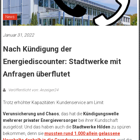
News
Januar 31, 2022
Nach Kündigung der
Energiediscounter: Stadtwerke mit
Anfragen überflutet
Veröffentlicht von: Anzeiger24
Trotz erhöhter Kapazitäten: Kundenservice am Limit
Verunsicherung und Chaos
; das hat die
Kündigungswelle
mehrerer privater Energieversorger
bei ihrer Kundschaft
ausgelöst. Und das haben auch die
Stadtwerke Hilden
zu spüren
bekommen, denn sie
mussten rund 1.000 allein gelassene
Haushalte deshalb in die Grundversorgung aufnehmen
, weil die