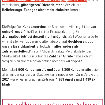
vemeintlich
„günstigeren“ Dienstleister
plötzlich ihre
Belieferungs-Zusagen nicht mehr einhalten
konnten.
Die Folge: Der
Kundenservice
der Stadtwerke Hilden geht bis
„an
seine Grenzen“
, heißt es in einer Presseerklärung. Ein
‚Normalbetrieb‘ sei derzeit nicht möglich
: „Seit Wochen arbeiten
wir mit allen verfügbaren Kräften absolut auf
Hochtouren
, doch
unsere
Erreichbarkeit
ist trotzdem
alles andere als
zufriedenstellend
“, räumt Oliver Schläbitz, Vertriebsleiter der
Stadtwerke Hilden, ein. Allein die
Zahl der Anrufe
habe sich im
Vergleich zu einem Normalbetrieb mehr als
verdoppelt
.
Mehr als
5.500 Kundenanrufe und über 2.300 Kundenmails
seien
allein im Januar bei den Stadtwerken eingegangen. Zum Vergleich:
2021
waren es im gleichen Zeitraum
1.953 Anrufe und 1.419 E-
Mails
.