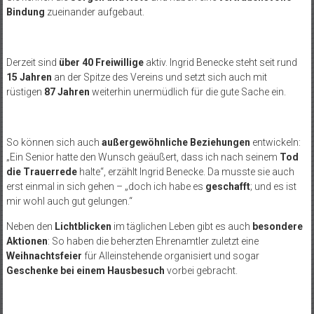
Bindung
zueinander aufgebaut.
Derzeit sind
über 40 Freiwillige
aktiv. Ingrid Benecke steht seit rund
15 Jahren
an der Spitze des Vereins und setzt sich auch mit
rüstigen
87 Jahren
weiterhin unermüdlich für die gute Sache ein.
So können sich auch
außergewöhnliche Beziehungen
entwickeln:
„Ein Senior hatte den Wunsch geäußert, dass ich nach seinem
Tod
die Trauerrede
halte“, erzählt Ingrid Benecke. Da musste sie auch
erst einmal in sich gehen – „doch ich habe es
geschafft
; und es ist
mir wohl auch gut gelungen.“
Neben den
Lichtblicken
im täglichen Leben gibt es auch
besondere
Aktionen
: So haben die beherzten Ehrenamtler zuletzt eine
Weihnachtsfeier
für Alleinstehende organisiert und sogar
Geschenke bei einem Hausbesuch
vorbei gebracht.