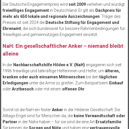
Der Deutsche Engagementpreis wird
seit 2009
verliehen und würdigt
freiwilliges Engagement
in Deutschland. Er gilt als
Dachpreis für
mehr als 650 lokale und regionale Auszeichnungen
. Träger des
Preises ist seit 2024 die
Deutsche Stiftung für Engagement und
Ehrenamt
, die sich bundesweit für bessere Rahmenbedingungen für
freiwilliges und gemeinnütziges Engagement einsetzt.
NaH: Ein gesellschaftlicher Anker – niemand bleibt
alleine
In der
Nachbarschaftshilfe Hilden e.V. (NaH)
engagieren sich seit
1996 freiwillige und tatkräftige Helferinnen und Helfer, um
älteren,
kranken oder auch einsamen Mitmenschen
bei den
täglichen
Erledigungen
unter die Arme zu greifen. Zum Beispiel beim
Einkauf
oder
Arztbesuch
oder mit einem
offenen Ohr
.
Somit ist die NaH ein fester
Anker
in der Hildener Gesellschaft. Die
Alltags-Engel sind für Menschen da, die
keine Verwandtschaft oder
Partner
in der Nähe haben – für sie sind die eine Art
Ersatzfamilie
.
Sie kennen die
Sorgen und Nöte
und haben eine
vertrauensvolle