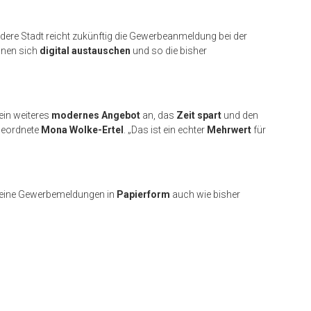
dere Stadt reicht zukünftig die Gewerbeanmeldung bei der
nen sich
digital austauschen
und so die bisher
ein weiteres
modernes Angebot
an, das
Zeit spart
und den
geordnete
Mona Wolke-Ertel
. „Das ist ein echter
Mehrwert
für
eine Gewerbemeldungen in
Papierform
auch wie bisher