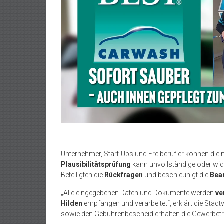
Unternehmer, Start-Ups und Freiberufler können die
Plausibilitätsprüfung
kann unvollständige oder wid
Beteiligten die
Rückfragen
und beschleunigt die
Bea
„Alle eingegebenen Daten und Dokumente werden
ve
Hilden
empfangen und verarbeitet“, erklärt die Stad
sowie den Gebührenbescheid erhalten die Gewerbet