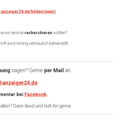
w.anzeiger24.de/hilden/news/
ma wir einmal
recherchieren
sollten?
rift wird streng vertraulich behandelt!
nung
sagen? Gerne
per Mail
an
@anzeiger24.de
entar bei
Facebook
.
llen? Dann liked und teilt ihn gerne.