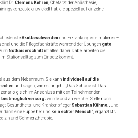
lärt Dr.
Clemens Kehren
, Chefarzt der Anästhesie,
ningskonzepte entwickelt hat, die speziell auf einzelne
schiedenste
Akutbeschwerden
und Erkrankungen simulieren –
sonal und die Pflegefachkräfte während der Übungen
gute
 zum
Notkaiserschnitt
ist alles dabei. Dabei arbeiten die
im Stationsalltag zum Einsatz kommt.
iel aus dem Nebenraum. Sie kann
individuell auf die
rechen
und sagen, wie es ihr geht. „Das Schöne ist: Das
Szenario gleich im Anschluss mit den Teilnehmenden
n bestmöglich versorgt
wurde und an welcher Stelle noch
, sagt Gesundheits- und Krankenpfleger
Sebastian Kühme
. „Und
ber dann eine Puppe her und
kein echter Mensch
“, ergänzt
Dr.
medizin und Schmerztherapie.