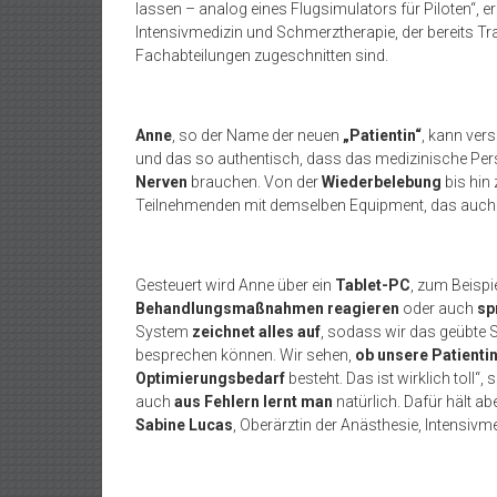
lassen – analog eines Flugsimulators für Piloten“, erk
Intensivmedizin und Schmerztherapie, der bereits Trai
Fachabteilungen zugeschnitten sind.
Anne
, so der Name der neuen
„Patientin“
, kann ver
und das so authentisch, dass das medizinische Per
Nerven
brauchen. Von der
Wiederbelebung
bis hin
Teilnehmenden mit demselben Equipment, das auch 
Gesteuert wird Anne über ein
Tablet-PC
, zum Beisp
Behandlungsmaßnahmen reagieren
oder auch
sp
System
zeichnet alles auf
, sodass wir das geübte 
besprechen können. Wir sehen,
ob unsere Patienti
Optimierungsbedarf
besteht. Das ist wirklich toll“
auch
aus Fehlern lernt man
natürlich. Dafür hält a
Sabine Lucas
, Oberärztin der Anästhesie, Intensiv