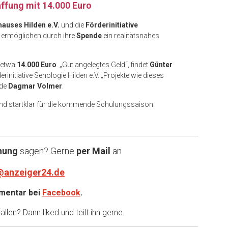
ffung mit 14.000 Euro
hauses Hilden e.V.
und die
Förderinitiative
ermöglichen durch ihre
Spende
ein realitätsnahes
f etwa
14.000 Euro
. „Gut angelegtes Geld“, findet
Günter
derinitiative Senologie Hilden e.V. „Projekte wie dieses
nde
Dagmar Volmer
.
nd startklar für die kommende Schulungssaison.
nung
sagen? Gerne
per Mail
an
@anzeiger24.de
entar bei
Facebook
.
llen? Dann liked und teilt ihn gerne.