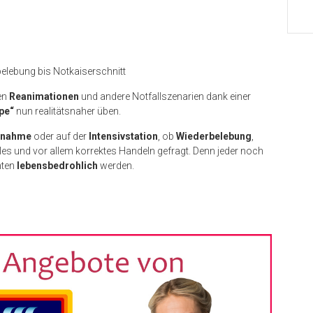
belebung bis Notkaiserschnitt
en
Reanimationen
und andere Notfallszenarien dank einer
pe“
nun realitätsnaher üben.
fnahme
oder auf der
Intensivstation
, ob
Wiederbelebung
,
lles und vor allem korrektes Handeln gefragt. Denn jeder noch
nten
lebensbedrohlich
werden.