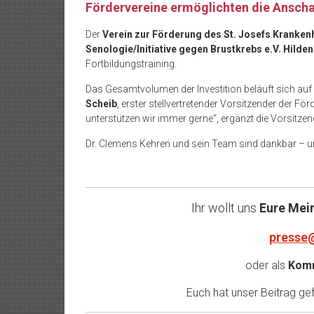
Fördervereine ermöglichten die Anscha
Der
Verein zur Förderung des St. Josefs Kranken
Senologie/Initiative gegen Brustkrebs e.V. Hilden
Fortbildungstraining.
Das Gesamtvolumen der Investition beläuft sich au
Scheib
, erster stellvertretender Vorsitzender der För
unterstützen wir immer gerne“, ergänzt die Vorsitze
Dr. Clemens Kehren und sein Team sind dankbar – u
Ihr wollt uns
Eure Mei
presse
oder als
Komm
Euch hat unser Beitrag gefa