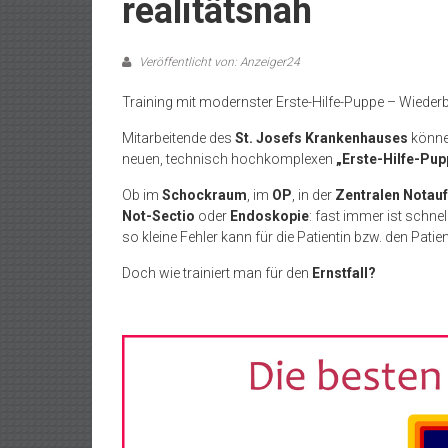
realitätsnah
Veröffentlicht von: Anzeiger24
Training mit modernster Erste-Hilfe-Puppe – Wieder
Mitarbeitende des
St. Josefs Krankenhauses
könn
neuen, technisch hochkomplexen
„Erste-Hilfe-Pup
Ob im
Schockraum
, im
OP
, in der
Zentralen Notau
Not-Sectio
oder
Endoskopie
: fast immer ist schne
so kleine Fehler kann für die Patientin bzw. den Patie
Doch wie trainiert man für den
Ernstfall?