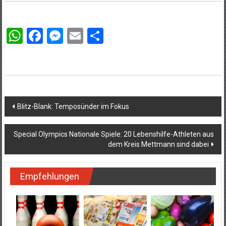
WhatsApp
Facebook
Messenger
Email
Teilen
Beitragsnavigation
Blitz-Blank: Temposünder im Fokus
Special Olympics Nationale Spiele: 20 Lebenshilfe-Athleten aus
dem Kreis Mettmann sind dabei
Empfehlungen