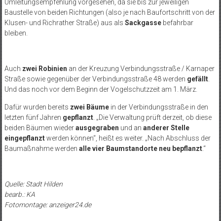
Umleitungsempfehlung vorgesehen, da sie bis zur jeweiligen
Baustelle von beiden Richtungen (also je nach Baufortschritt von der
Klusen- und Richrather Straße) aus als
Sackgasse
befahrbar
bleiben.
Auch
zwei Robinien
an der Kreuzung Verbindungsstraße / Karnaper
Straße sowie gegenüber der Verbindungsstraße 48 werden
gefällt
.
Und das noch vor dem Beginn der Vogelschutzzeit am 1. März.
Dafür wurden bereits
zwei Bäume
in der Verbindungsstraße in den
letzten fünf Jahren
gepflanzt
. „Die Verwaltung prüft derzeit, ob diese
beiden Bäumen wieder
ausgegraben
und an
anderer Stelle
eingepflanzt
werden können“, heißt es weiter. „Nach Abschluss der
Baumaßnahme werden
alle vier Baumstandorte neu bepflanzt
.“
Quelle: Stadt Hilden
bearb.: KA
Fotomontage: anzeiger24.de