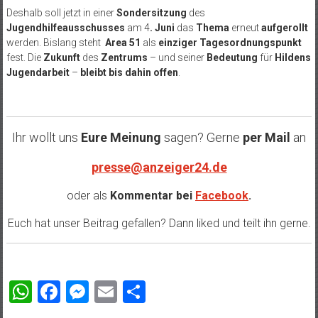
Deshalb soll jetzt in einer
Sondersitzung
des
Jugendhilfeausschusses
am 4
. Juni
das
Thema
erneut
aufgerollt
werden. Bislang steht
Area 51
als
einziger Tagesordnungspunkt
fest. Die
Zukunft
des
Zentrums
– und seiner
Bedeutung
für
Hildens
Jugendarbeit
–
bleibt bis dahin
offen
.
Ihr wollt uns
Eure Meinung
sagen? Gerne
per Mail
an
presse@anzeiger24.de
oder als
Kommentar bei
Facebook
.
Euch hat unser Beitrag gefallen? Dann liked und teilt ihn gerne.
WhatsApp
Facebook
Messenger
Email
Teilen