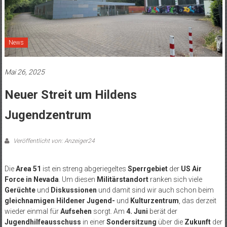
News
Mai 26, 2025
Neuer Streit um Hildens
Jugendzentrum
Veröffentlicht von: Anzeiger24
Die
Area 51
ist ein streng abgeriegeltes
Sperrgebiet
der
US Air
Force in Nevada
. Um diesen
Militärstandort
ranken sich viele
Gerüchte
und
Diskussionen
und damit sind wir auch schon beim
gleichnamigen Hildener Jugend-
und
Kulturzentrum
, das derzeit
wieder einmal für
Aufsehen
sorgt. Am
4. Juni
berät der
Jugendhilfeausschuss
in einer
Sondersitzung
über die
Zukunft
der