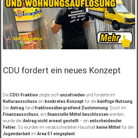
CDU fordert ein neues Konzept
Die
CDU-Fraktion
zeigte sich
unzufrieden
und forderte im
Kulturausschuss
ein
konkretes Konzept
für die
künftige Nutzung
.
Der
Antrag
fand
fraktionsübergreifend Zustimmung
. Doch im
Finanzausschuss
, wo
finanzielle Mittel beschlossen
werden,
wurde der
Antrag
nicht erneut gestellt
– ein
entscheidender
Fehler.
So wurden im verabschiedeten Haushalt
keine Mittel
für die
Jugendarbeit
im
Area 51 eingeplant
.