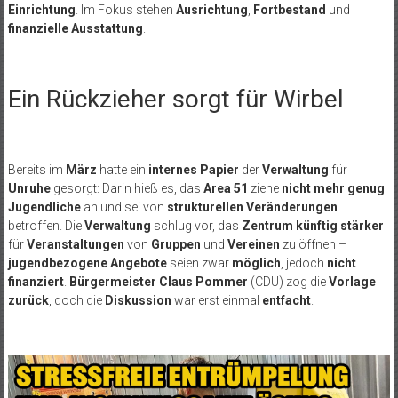
Einrichtung
. Im Fokus stehen
Ausrichtung
,
Fortbestand
und
finanzielle Ausstattung
.
Ein Rückzieher sorgt für Wirbel
Bereits im
März
hatte ein
internes Papier
der
Verwaltung
für
Unruhe
gesorgt: Darin hieß es, das
Area 51
ziehe
nicht
mehr genug
Jugendliche
an und sei von
strukturellen Veränderungen
betroffen. Die
Verwaltung
schlug vor, das
Zentrum künftig stärker
für
Veranstaltungen
von
Gruppen
und
Vereinen
zu öffnen –
jugendbezogene Angebote
seien zwar
möglich
, jedoch
nicht
finanziert
.
Bürgermeister Claus Pommer
(CDU) zog die
Vorlage
zurück
, doch die
Diskussion
war erst einmal
entfacht
.