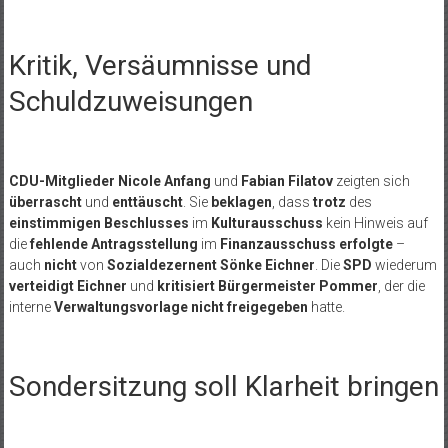
Kritik, Versäumnisse und
Schuldzuweisungen
CDU-Mitglieder Nicole Anfang
und
Fabian Filatov
zeigten sich
überrascht
und
enttäuscht
. Sie
beklagen
, dass
trotz
des
einstimmigen Beschlusses
im
Kulturausschuss
kein Hinweis auf
die
fehlende Antragsstellung
im
Finanzausschuss erfolgte
–
auch
nicht
von
Sozialdezernent Sönke Eichner
. Die
SPD
wiederum
verteidigt Eichner
und
kritisiert Bürgermeister Pommer
, der die
interne
Verwaltungsvorlage
nicht freigegeben
hatte.
Sondersitzung soll Klarheit bringen