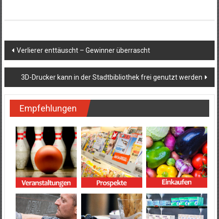
Beitragsnavigation
Verlierer enttäuscht – Gewinner überrascht
3D-Drucker kann in der Stadtbibliothek frei genutzt werden
Empfehlungen