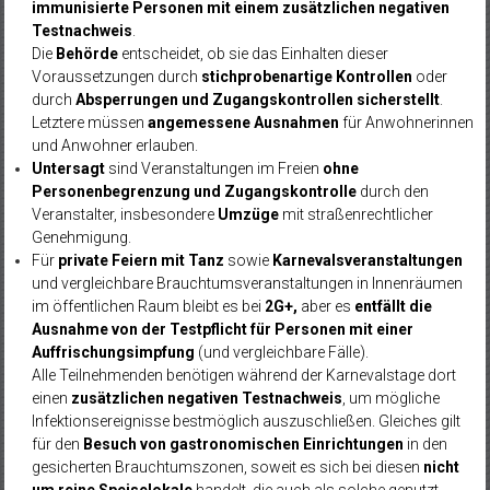
immunisierte Personen mit einem zusätzlichen negativen
Testnachweis
.
Die
Behörde
entscheidet, ob sie das Einhalten dieser
Voraussetzungen durch
stichprobenartige Kontrollen
oder
durch
Absperrungen und Zugangskontrollen sicherstellt
.
Letztere müssen
angemessene Ausnahmen
für Anwohnerinnen
und Anwohner erlauben.
Untersagt
sind Veranstaltungen im Freien
ohne
Personenbegrenzung und Zugangskontrolle
durch den
Veranstalter, insbesondere
Umzüge
mit straßenrechtlicher
Genehmigung.
Für
private Feiern mit Tanz
sowie
Karnevalsveranstaltungen
und vergleichbare Brauchtumsveranstaltungen in Innenräumen
im öffentlichen Raum bleibt es bei
2G+,
aber es
entfällt die
Ausnahme von der Testpflicht für Personen mit einer
Auffrischungsimpfung
(und vergleichbare Fälle).
Alle Teilnehmenden benötigen während der Karnevalstage dort
einen
zusätzlichen negativen Testnachweis
, um mögliche
Infektionsereignisse bestmöglich auszuschließen. Gleiches gilt
für den
Besuch von gastronomischen Einrichtungen
in den
gesicherten Brauchtumszonen, soweit es sich bei diesen
nicht
um reine Speiselokale
handelt, die auch als solche genutzt