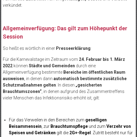
verkündet.
Allgemeinverfügung: Das gilt zum Höhepunkt der
Session
So heißt es wörtlich in einer
Presseerklärung
:
Für die Karnevalstage im Zeitraum vom
24. Februar bis 1. März
2022
können
Städte und Gemeinden
durch eine
Allgemeinverfügung bestimmte
Bereiche im öffentlichen Raum
ausweisen
, in denen dann
automatisch bestimmte zusätzliche
Schutzmaßnahmen gelten
. In diesen
„gesicherten
Brauchtumszonen“
, in denen aufgrund des Zusammentreffens
vieler Menschen das Infektionsrisiko erhöht ist, gilt:
Für das Verweilen in den Bereichen zum
geselligen
Beisammensein
, zur
Brauchtumspflege
und zum
Verzehr von
Speisen und Getränken
gilt die
2G+-Regel
: Zutritt besteht nur für