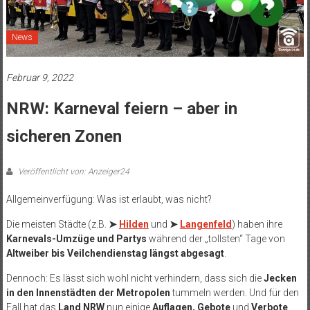
News
Februar 9, 2022
NRW: Karneval feiern – aber in
sicheren Zonen
Veröffentlicht von: Anzeiger24
Allgemeinverfügung: Was ist erlaubt, was nicht?
Die meisten Städte (z.B.
➤
Hilden
und
➤
Langenfeld
) haben ihre
Karnevals-Umzüge und Partys
während der „tollsten“ Tage von
Altweiber bis Veilchendienstag längst abgesagt
.
Dennoch: Es lässt sich wohl nicht verhindern, dass sich die
Jecken
in den Innenstädten der Metropolen
tummeln werden. Und für den
Fall hat das
Land NRW
nun einige
Auflagen, Gebote
und
Verbote